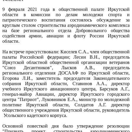
9 февраля 2021 года в общественной палате Иркутской
области в комиссии по делам молодежи спорта и
патриотического воспитания состоялось обсуждение за
круглым столом строительства аэродинамического комплекса
на базе регионального отдела Добровольного общества
содействия армии, авиации и флоту России Иркутской
области.
На встрече присутствовали: Киселев С.А., член общественной
палаты Российской федерации; Лесин В.Н., председатель
Иркутской областной общественной организации ветеранов
"Союз Десантников", Лысков А.В., председатель
регионального отделения ДОСААФ по Иркутской области,
Егорова Л.И., заместитель председателя Законодательного
собрания Иркутской области, Ставинов А.А., директор
учебного Иркутского авиационного центра, Барсуков А.Г.,
генерал-майор Авиации, директор Иркутского городского
центра "Патриот", Луковников Е.А., министр по молодежной
политике Иркутской области, Солдатов А.Г. директор
общественного учреждения Иркутской области, руководитель
Усольского кадетского корпуса.
Основной повесткой дня было утверждение резолюции
"Признать проект строительства аэродинамического