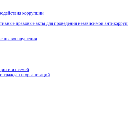
водействия коррупции
ативные правовые акты для проведения независимой антикорру
ые правонарушения
ции и их семей
ми граждан и организаций