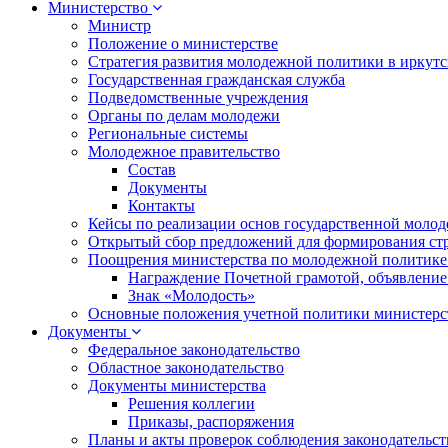
Министерство
Министр
Положение о министерстве
Стратегия развития молодежной политики в иркутск
Государственная гражданская служба
Подведомственные учреждения
Органы по делам молодежи
Региональные системы
Молодежное правительство
Состав
Документы
Контакты
Кейсы по реализации основ государственной моло
Открытый сбор предложений для формирования ст
Поощрения министерства по молодежной политике
Награждение Почетной грамотой, объявление
Знак «Молодость»
Основные положения учетной политики министерс
Документы
Федеральное законодательство
Областное законодательство
Документы министерства
Решения коллегии
Приказы, распоряжения
Планы и акты проверок соблюдения законодательс