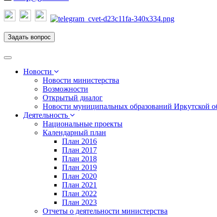
Задать вопрос
Toggle
navigation
Новости
Новости министерства
Возможности
Открытый диалог
Новости муниципальных образований Иркутской о
Деятельность
Национальные проекты
Календарный план
План 2016
План 2017
План 2018
План 2019
План 2020
План 2021
План 2022
План 2023
Отчеты о деятельности министерства