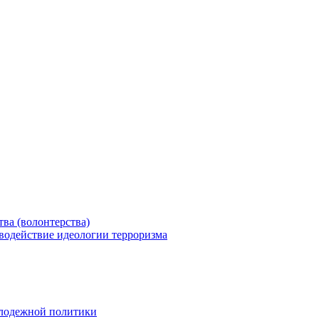
ва (волонтерства)
водействие идеологии терроризма
олодежной политики