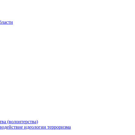
бласти
ва (волонтерства)
водействие идеологии терроризма