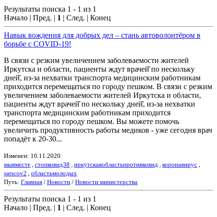
Результаты поиска 1 - 1 из 1
Начало | Пред. |
1
| След. | Конец
Навык вождения для добрых дел – стань автоволонтёром в
борьбе с COVID-19!
В связи с резким увеличением заболеваемости жителей
Иркутска и области, пациенты ждут врачей̆ по нескольку
дней̆, из-за нехватки транспорта медицинским работникам
приходится перемещаться по городу пешком. В связи с резким
увеличением заболеваемости жителей Иркутска и области,
пациенты ждут врачей̆ по нескольку дней̆, из-за нехватки
транспорта медицинским работникам приходится
перемещаться по городу пешком. Вы можете помочь
увеличить продуктивность работы медиков - уже сегодня врач
попадёт к 20-30...
Изменен: 10.11.2020
мывместе
,
стопковид38
,
иркутскаяобластьпротивковид
,
коронавирус
,
sarscov2
,
областьмолодых
Путь:
Главная
/
Новости
/
Новости министерства
Результаты поиска 1 - 1 из 1
Начало | Пред. |
1
| След. | Конец