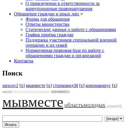
О привлечении к ответственности за
коррупционные правонарушения
Обращение граждан и иных лиц
Форма для обращения
Ответы министерства
Статические данные о работе с обращениями
График приёма граждан
Поддержка участников специальной военной
операции и их семей
Нормативная правовая база по работе с
обращениями граждан и организаций
Контакты
Поиск
sarscov2
[
x
]
мывместе
[
x
]
стопковид38
[
x
]
коронавирус
[
x
]
коронавирус
sarscov2
иркутскаяобластьпротивковид
мывместе
областьмолодых
стопковид38