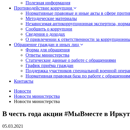
Полезная информация
Противодействие коррупции
Нормативные правовые и иные акты в сфере проти
Методические материалы
Независимая антикоррупционная экспертиза, норм
Сообщить о коррупции
Сведения о доходах
О привлечении к ответственности за коррупционн
Обращение граждан и иных лиц
Форма для обращения
Ответы министерства
Статические данные о работе с обращениями
График приёма граждан
Поддержка участников специальной военной опера
Нормативная правовая база по работе с обращения
Контакты
Новости
Новости министерства
Новости министерства
В честь года акции #МыВместе в Иркут
05.03.2021