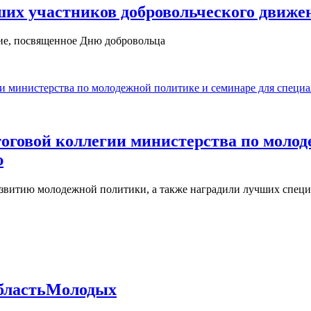
ших участников добровольческого движ
ие, посвященное Дню добровольца
тоговой коллегии министерства по моло
ю
азвитию молодежной политики, а также наградили лучших спец
бластьМолодых