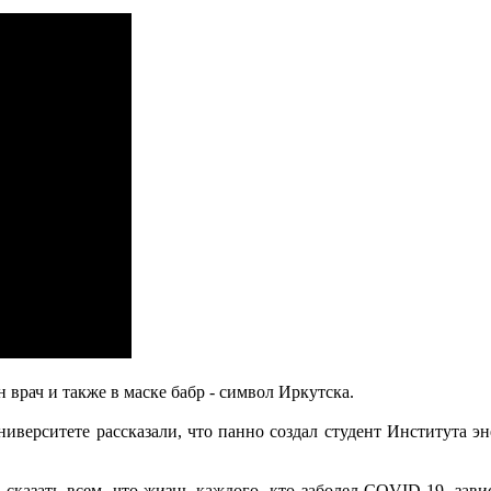
 врач и также в маске бабр - символ Иркутска.
ниверситете рассказали, что панно создал студент Института
сказать всем, что жизнь каждого, кто заболел COVID-19, зави