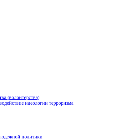
ва (волонтерства)
водействие идеологии терроризма
олодежной политики