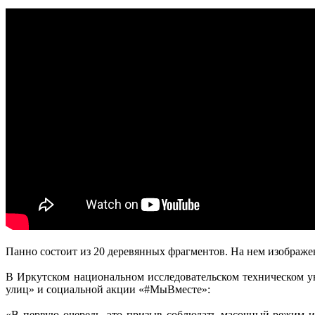
Панно состоит из 20 деревянных фрагментов. На нем изображен
В Иркутском национальном исследовательском техническом у
улиц» и социальной акции «#МыВместе»:
«В первую очередь, это призыв соблюдать масочный режим и 