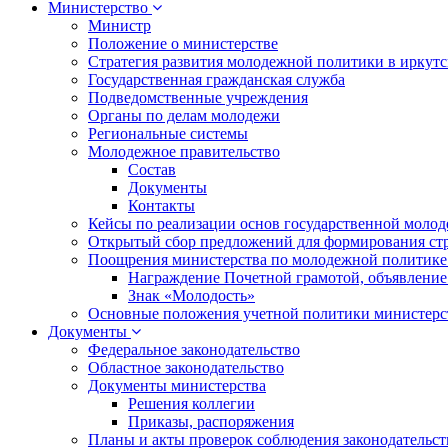
Министерство
Министр
Положение о министерстве
Стратегия развития молодежной политики в иркутск
Государственная гражданская служба
Подведомственные учреждения
Органы по делам молодежи
Региональные системы
Молодежное правительство
Состав
Документы
Контакты
Кейсы по реализации основ государственной моло
Открытый сбор предложений для формирования ст
Поощрения министерства по молодежной политике
Награждение Почетной грамотой, объявление
Знак «Молодость»
Основные положения учетной политики министерс
Документы
Федеральное законодательство
Областное законодательство
Документы министерства
Решения коллегии
Приказы, распоряжения
Планы и акты проверок соблюдения законодательс