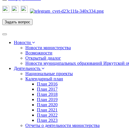
Задать вопрос
Toggle
navigation
Новости
Новости министерства
Возможности
Открытый диалог
Новости муниципальных образований Иркутской о
Деятельность
Национальные проекты
Календарный план
План 2016
План 2017
План 2018
План 2019
План 2020
План 2021
План 2022
План 2023
Отчеты о деятельности министерства