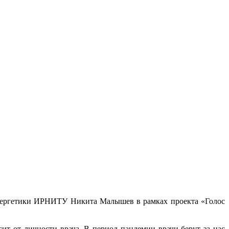
 энергетики ИРНИТУ Никита Малышев в рамках проекта «Голос
сит от личности врача. В период пандемии врачи берут за нас