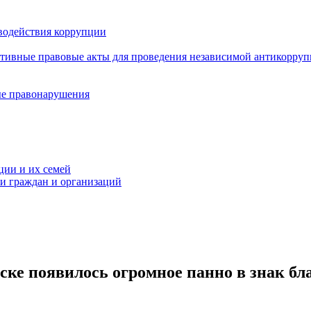
водействия коррупции
ативные правовые акты для проведения независимой антикорру
ые правонарушения
ции и их семей
ми граждан и организаций
ске появилось огромное панно в знак бл