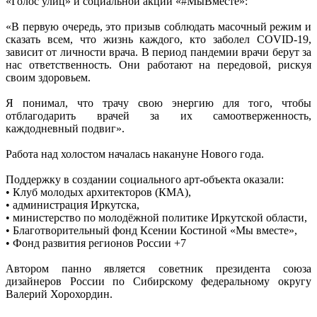
«Голос улиц» и социальной акции «#МыВместе»:
«В первую очередь, это призыв соблюдать масочный режим и
сказать всем, что жизнь каждого, кто заболел COVID-19,
зависит от личности врача. В период пандемии врачи берут за
нас ответственность. Они работают на передовой, рискуя
своим здоровьем.
Я понимал, что трачу свою энергию для того, чтобы
отблагодарить врачей за их самоотверженность,
каждодневный подвиг».
Работа над холостом началась накануне Нового года.
Поддержку в создании социального арт-объекта оказали:
• Клуб молодых архитекторов (КМА),
• администрация Иркутска,
• министерство по молодёжной политике Иркутской области,
• Благотворительный фонд Ксении Костиной «Мы вместе»,
• Фонд развития регионов России +7
Автором панно является советник президента союза
дизайнеров России по Сибирскому федеральному округу
Валерий Хорохордин.