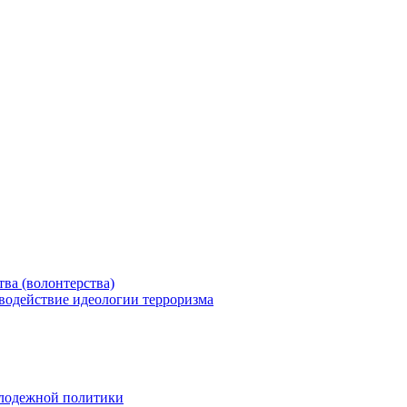
ва (волонтерства)
водействие идеологии терроризма
олодежной политики