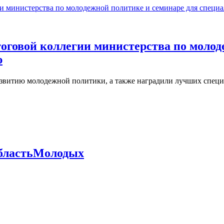
тоговой коллегии министерства по моло
ю
азвитию молодежной политики, а также наградили лучших спец
бластьМолодых