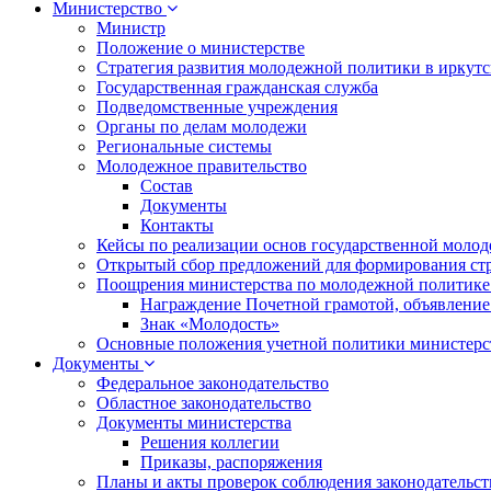
Министерство
Министр
Положение о министерстве
Стратегия развития молодежной политики в иркутск
Государственная гражданская служба
Подведомственные учреждения
Органы по делам молодежи
Региональные системы
Молодежное правительство
Состав
Документы
Контакты
Кейсы по реализации основ государственной моло
Открытый сбор предложений для формирования ст
Поощрения министерства по молодежной политике
Награждение Почетной грамотой, объявление
Знак «Молодость»
Основные положения учетной политики министерс
Документы
Федеральное законодательство
Областное законодательство
Документы министерства
Решения коллегии
Приказы, распоряжения
Планы и акты проверок соблюдения законодательс