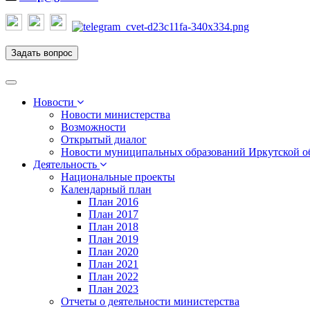
Задать вопрос
Toggle
navigation
Новости
Новости министерства
Возможности
Открытый диалог
Новости муниципальных образований Иркутской о
Деятельность
Национальные проекты
Календарный план
План 2016
План 2017
План 2018
План 2019
План 2020
План 2021
План 2022
План 2023
Отчеты о деятельности министерства