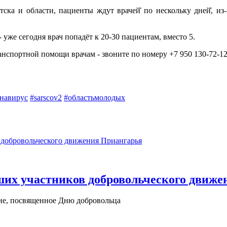
ска и области, пациенты ждут врачей̆ по нескольку дней̆, и
уже сегодня врач попадёт к 20-30 пациентам, вместо 5.
ранспортной помощи врачам - звоните по номеру +7 950 130-72-1
навирус
#sarscov2
#областьмолодых
ших участников добровольческого движ
ие, посвященное Дню добровольца