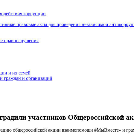
водействия коррупции
ативные правовые акты для проведения независимой антикорру
ые правонарушения
ции и их семей
ми граждан и организаций
наградили участников Общероссийской 
изацию общероссийской акции взаимопомощи #МыВместе» и гра