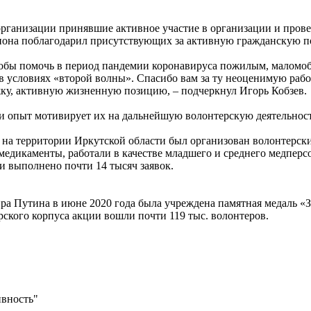
организации принявшие активное участие в организации и прове
егиона поблагодарил присутствующих за активную гражданскую 
, чтобы помочь в период пандемии коронавируса пожилым, маломо
 условиях «второй волны». Спасибо вам за ту неоценимую рабо
жку, активную жизненную позицию, – подчеркнул Игорь Кобзев.
и опыт мотивирует их на дальнейшую волонтерскую деятельност
а территории Иркутской области был организован волонтерски
, медикаменты, работали в качестве младшего и среднего медпер
ии выполнено почти 14 тысяч заявок.
а Путина в июне 2020 года была учреждена памятная медаль «
рского корпуса акции вошли почти 119 тыс. волонтеров.
ивность"