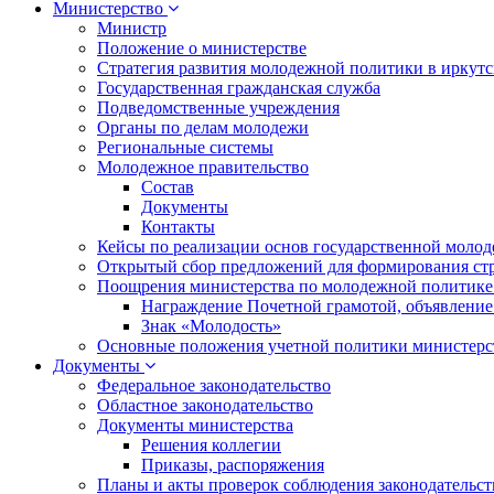
Министерство
Министр
Положение о министерстве
Стратегия развития молодежной политики в иркутск
Государственная гражданская служба
Подведомственные учреждения
Органы по делам молодежи
Региональные системы
Молодежное правительство
Состав
Документы
Контакты
Кейсы по реализации основ государственной моло
Открытый сбор предложений для формирования ст
Поощрения министерства по молодежной политике
Награждение Почетной грамотой, объявление
Знак «Молодость»
Основные положения учетной политики министерс
Документы
Федеральное законодательство
Областное законодательство
Документы министерства
Решения коллегии
Приказы, распоряжения
Планы и акты проверок соблюдения законодательс