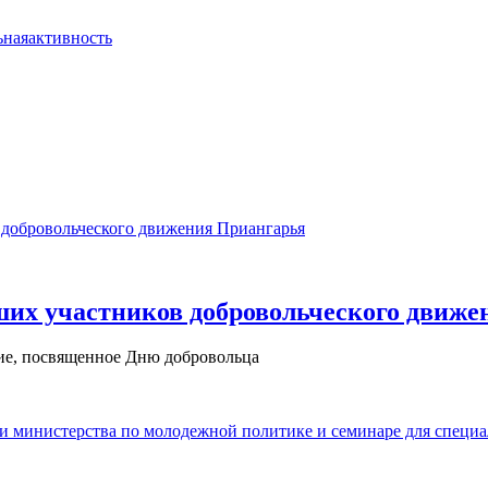
ьнаяактивность
ших участников добровольческого движ
ие, посвященное Дню добровольца