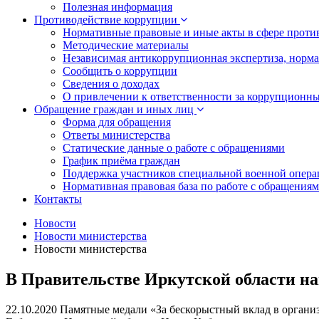
Полезная информация
Противодействие коррупции
Нормативные правовые и иные акты в сфере проти
Методические материалы
Независимая антикоррупционная экспертиза, норм
Сообщить о коррупции
Сведения о доходах
О привлечении к ответственности за коррупционн
Обращение граждан и иных лиц
Форма для обращения
Ответы министерства
Статические данные о работе с обращениями
График приёма граждан
Поддержка участников специальной военной опера
Нормативная правовая база по работе с обращения
Контакты
Новости
Новости министерства
Новости министерства
В Правительстве Иркутской области 
22.10.2020
Памятные медали «За бескорыстный вклад в орган