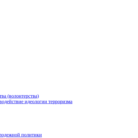
ва (волонтерства)
водействие идеологии терроризма
олодежной политики