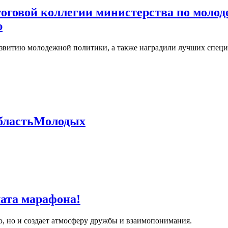
тоговой коллегии министерства по моло
ю
азвитию молодежной политики, а также наградили лучших спец
бластьМолодых
ата марафона!
ю, но и создает атмосферу дружбы и взаимопонимания.