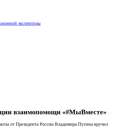
пционной экспертизы
акции взаимопомощи «#МыВместе»
моты от Президента России Владимира Путина вручил