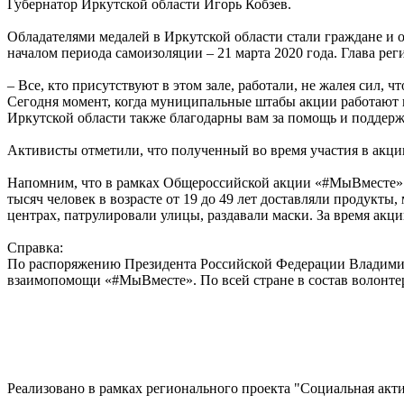
Губернатор Иркутской области Игорь Кобзев.
Обладателями медалей в Иркутской области стали граждане и 
началом периода самоизоляции – 21 марта 2020 года. Глава р
– Все, кто присутствуют в этом зале, работали, не жалея сил
Сегодня момент, когда муниципальные штабы акции работают в
Иркутской области также благодарны вам за помощь и поддер
Активисты отметили, что полученный во время участия в акци
Напомним, что в рамках Общероссийской акции «#МыВместе» н
тысяч человек в возрасте от 19 до 49 лет доставляли продукты
центрах, патрулировали улицы, раздавали маски. За время акц
Справка:
По распоряжению Президента Российской Федерации Владимир
взаимопомощи «#МыВместе». По всей стране в состав волонте
Реализовано в рамках регионального проекта "Социальная акт