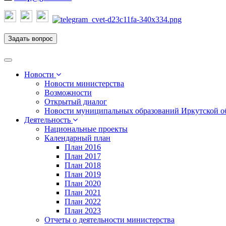
Задать вопрос
Toggle
navigation
Новости
Новости министерства
Возможности
Открытый диалог
Новости муниципальных образований Иркутской о
Деятельность
Национальные проекты
Календарный план
План 2016
План 2017
План 2018
План 2019
План 2020
План 2021
План 2022
План 2023
Отчеты о деятельности министерства