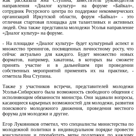
Как рассказала Яна Ступина, заместитель руководителя
направления «Диалог культур» на форуме «Байкал»,
сотрудник Ресурсного центра по поддержке некоммерческих
организаций Иркутской области, форум «Байкал» - это
отличная стартовая площадка для талантливых и активных
людей. Она также представила молодежи Усолья направление
«Диалог культур» на форуме.
- На площадке «Диалог культур» будет культурный аспект и
множество тренингов, посвященных личностному росту, что
сейчас актуально для каждого. Будет множество новых
форматов, например, хакатоны, в которых вы сможете
принять участие и в дальнейшем при проведении
собственных мероприятий применять их на практике, -
отметила Яна Ступина.
Также у участников встречи, представителей молодежи
Усолья-Сибирского была возможность свободного общения с
исполняющим обязанности министра. Они задавали вопросы,
касающиеся карьерных возможностей для молодежи, развития
поискового молодежного движения, проведения местного
форума для молодежи и другие.
Егор Луковников отметил, что специалисты министерства по
молодежной политики в индивидуальном порядке провести
консультации и проработать меры поддержки по каждому