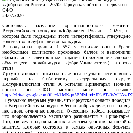
24.07.2020
Состоялось заседание организационного комитета
Всероссийского конкурса «Доброволец России – 2020», на
котором были подведены итоги четвертьфинала, утверждено
количество полуфиналистов конкурса.
В полуфинал прошли 1 557 участников: они набрали
необходимое количество проходных баллов и выполнили
обязательные электронные задания (прохождение любого
обучающего онлайн-курса Добро.Университета) второго
этапа.
Иркутская область показала отличный результат: регион вновь
первый по Сибирскому федеральному округу.
Полуфиналистами стали 36 жителей Приангарья. Полный
список по СФО можно найти по ссылке
https://drive.google.com/file/d/1MNqn3ENMm4zJRk6T4WxUAzdX
- Буквально вчера мы узнали, что Иркутская область победила
во Всероссийском конкурсе «Регион добрых дел», и сегодня у
нас вновь отличные новости. Очередная победа показывает,
что добровольчество масштабно развивается в Приангарье.
Поздравляем полуфиналистов и желаем успехов на онлайн-
защитах, которые состоятся в рамках окружных форумов
добровольцев! – сказал исполняющий обязанности министра