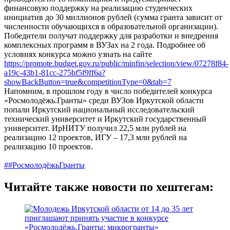
финансовую поддержку на реализацию студенческих
инициатив до 30 миллионов рублей (сумма гранта зависит от
численности обучающихся в образовательной организации).
Победители получат поддержку для разработки и внедрения
комплексных программ в ВУЗах на 2 года. Подробнее об
условиях конкурса можно узнать на сайте
https://promote.budget.gov.ru/public/minfin/selection/view/07278f84-
a19c-43b1-81cc-275bf5f9ff6a?
showBackButton=true&competitionType=0&tab=7
Напомним, в прошлом году в число победителей конкурса
«Росмолодёжь.Гранты» среди ВУЗов Иркутской области
попали Иркутский национальный исследовательский
технический университет и Иркутский государственный
университет. ИрНИТУ получил 22,5 млн рублей на
реализацию 12 проектов, ИГУ – 17,3 млн рублей на
реализацию 10 проектов.
##РосмолодёжьГранты
Читайте также новости по хештегам: