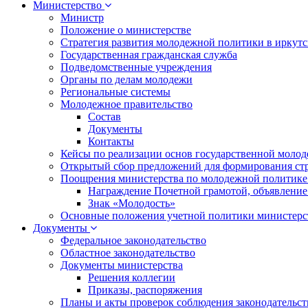
Министерство
Министр
Положение о министерстве
Стратегия развития молодежной политики в иркутск
Государственная гражданская служба
Подведомственные учреждения
Органы по делам молодежи
Региональные системы
Молодежное правительство
Состав
Документы
Контакты
Кейсы по реализации основ государственной моло
Открытый сбор предложений для формирования ст
Поощрения министерства по молодежной политике
Награждение Почетной грамотой, объявление
Знак «Молодость»
Основные положения учетной политики министерс
Документы
Федеральное законодательство
Областное законодательство
Документы министерства
Решения коллегии
Приказы, распоряжения
Планы и акты проверок соблюдения законодательс