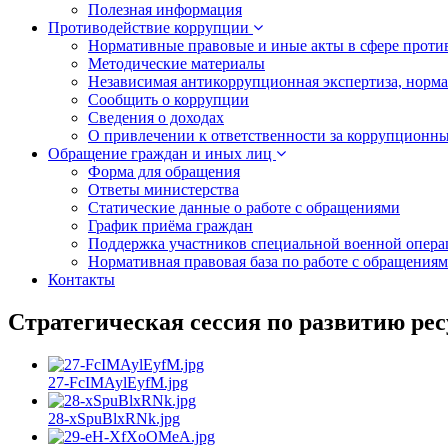
Полезная информация
Противодействие коррупции
Нормативные правовые и иные акты в сфере проти
Методические материалы
Независимая антикоррупционная экспертиза, норм
Сообщить о коррупции
Сведения о доходах
О привлечении к ответственности за коррупционн
Обращение граждан и иных лиц
Форма для обращения
Ответы министерства
Статические данные о работе с обращениями
График приёма граждан
Поддержка участников специальной военной опера
Нормативная правовая база по работе с обращения
Контакты
Стратегическая сессия по развитию рес
27-FcIMAylEyfM.jpg
28-xSpuBlxRNk.jpg