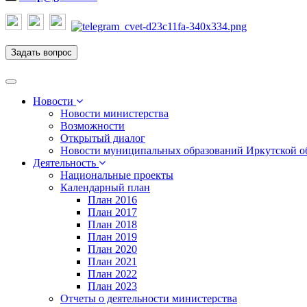
Задать вопрос
Toggle
navigation
Новости
Новости министерства
Возможности
Открытый диалог
Новости муниципальных образований Иркутской о
Деятельность
Национальные проекты
Календарный план
План 2016
План 2017
План 2018
План 2019
План 2020
План 2021
План 2022
План 2023
Отчеты о деятельности министерства