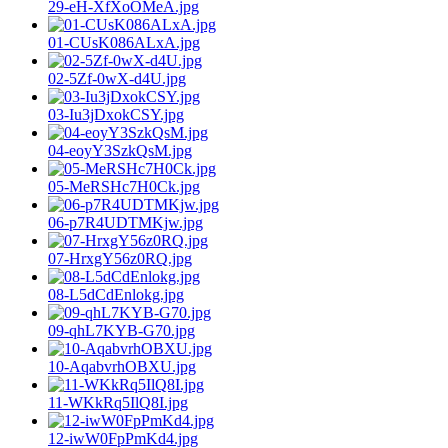
29-eH-XfXoOMeA.jpg
01-CUsK086ALxA.jpg
02-5Zf-0wX-d4U.jpg
03-Iu3jDxokCSY.jpg
04-eoyY3SzkQsM.jpg
05-MeRSHc7H0Ck.jpg
06-p7R4UDTMKjw.jpg
07-HrxgY56z0RQ.jpg
08-L5dCdEnlokg.jpg
09-qhL7KYB-G70.jpg
10-AqabvrhOBXU.jpg
11-WKkRq5IlQ8I.jpg
12-iwW0FpPmKd4.jpg