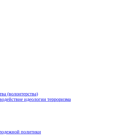
ва (волонтерства)
водействие идеологии терроризма
олодежной политики