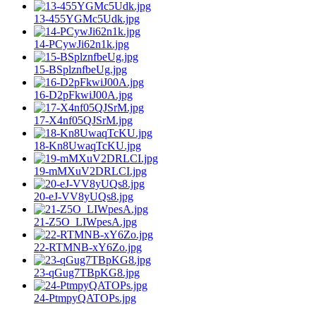
13-455YGMc5Udk.jpg
14-PCywJi62n1k.jpg
15-BSplznfbeUg.jpg
16-D2pFkwiJ00A.jpg
17-X4nf05QJSrM.jpg
18-Kn8UwaqTcKU.jpg
19-mMXuV2DRLCI.jpg
20-eJ-VV8yUQs8.jpg
21-Z5O_LIWpesA.jpg
22-RTMNB-xY6Zo.jpg
23-qGug7TBpKG8.jpg
24-PtmpyQATOPs.jpg