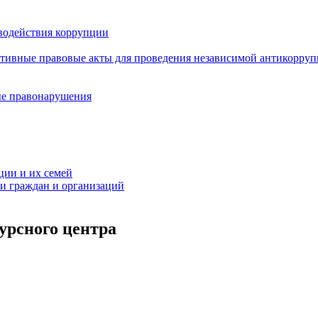
водействия коррупции
ативные правовые акты для проведения независимой антикорру
ые правонарушения
ции и их семей
ми граждан и организаций
урсного центра