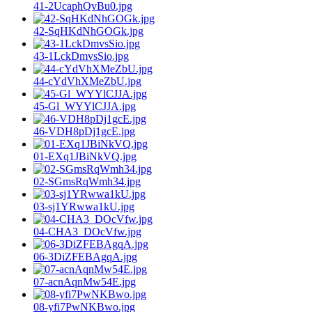
41-2UcaphQvBu0.jpg
42-SqHKdNhGOGk.jpg
43-1LckDmvsSio.jpg
44-cYdVhXMeZbU.jpg
45-Gl_WYYlCJJA.jpg
46-VDH8pDj1gcE.jpg
01-EXq1JBiNkVQ.jpg
02-SGmsRqWmh34.jpg
03-sj1YRwwa1kU.jpg
04-CHA3_DOcVfw.jpg
06-3DiZFEBAgqA.jpg
07-acnAqnMw54E.jpg
08-yfi7PwNKBwo.jpg