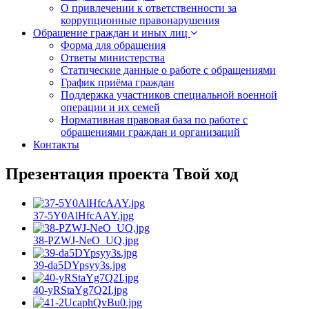
О привлечении к ответственности за
коррупционные правонарушения
Обращение граждан и иных лиц
Форма для обращения
Ответы министерства
Статические данные о работе с обращениями
График приёма граждан
Поддержка участников специальной военной
операции и их семей
Нормативная правовая база по работе с
обращениями граждан и организаций
Контакты
Презентация проекта Твой ход
37-5Y0AlHfcAAY.jpg
38-PZWJ-NeO_UQ.jpg
39-da5DYpsyy3s.jpg
40-yRStaYg7Q2I.jpg