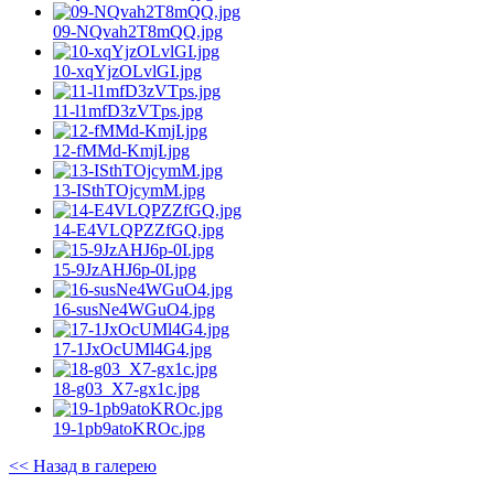
09-NQvah2T8mQQ.jpg
10-xqYjzOLvlGI.jpg
11-l1mfD3zVTps.jpg
12-fMMd-KmjI.jpg
13-ISthTOjcymM.jpg
14-E4VLQPZZfGQ.jpg
15-9JzAHJ6p-0I.jpg
16-susNe4WGuO4.jpg
17-1JxOcUMl4G4.jpg
18-g03_X7-gx1c.jpg
19-1pb9atoKROc.jpg
<< Назад в галерею