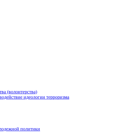
ва (волонтерства)
водействие идеологии терроризма
олодежной политики