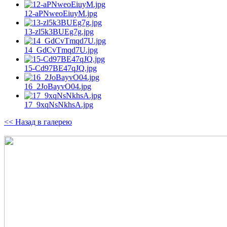
12-aPNweoEiuyM.jpg
13-zl5k3BUEg7g.jpg
14_GdCvTmqd7U.jpg
15-Cd97BE47qJQ.jpg
16_2JoBayvO04.jpg
17_9xqNsNkhsA.jpg
<< Назад в галерею