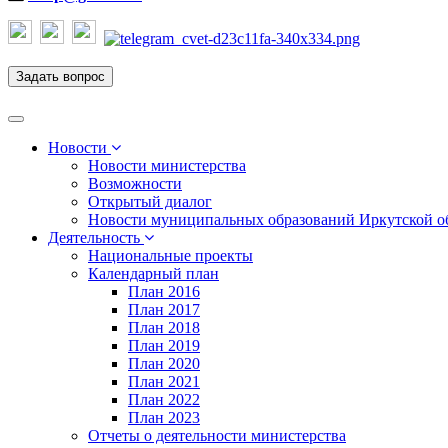
Задать вопрос
Toggle
navigation
Новости
Новости министерства
Возможности
Открытый диалог
Новости муниципальных образований Иркутской о
Деятельность
Национальные проекты
Календарный план
План 2016
План 2017
План 2018
План 2019
План 2020
План 2021
План 2022
План 2023
Отчеты о деятельности министерства