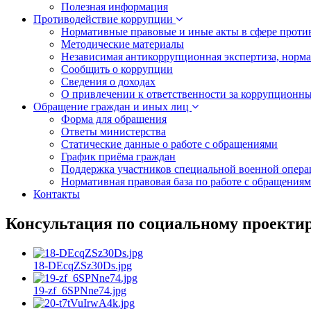
Полезная информация
Противодействие коррупции
Нормативные правовые и иные акты в сфере проти
Методические материалы
Независимая антикоррупционная экспертиза, норм
Сообщить о коррупции
Сведения о доходах
О привлечении к ответственности за коррупционн
Обращение граждан и иных лиц
Форма для обращения
Ответы министерства
Статические данные о работе с обращениями
График приёма граждан
Поддержка участников специальной военной опера
Нормативная правовая база по работе с обращения
Контакты
Консультация по социальному проекти
18-DEcqZSz30Ds.jpg
19-zf_6SPNne74.jpg