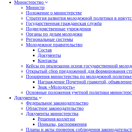
Министерство
Министр
Положение о министерстве
Стратегия развития молодежной политики в иркутск
Государственная гражданская служба
Подведомственные учреждения
Органы по делам молодежи
Региональные системы
Молодежное правительство
Состав
Документы
Контакты
Кейсы по реализации основ государственной моло
Открытый сбор предложений для формирования ст
Поощрения министерства по молодежной политике
Награждение Почетной грамотой, объявление
Знак «Молодость»
Основные положения учетной политики министерс
Документы
Федеральное законодательство
Областное законодательство
Документы министерства
Решения коллегии
Приказы, распоряжения
Планы и акты проверок соблюдения законодательс