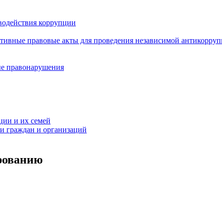
водействия коррупции
ативные правовые акты для проведения независимой антикорру
ые правонарушения
ции и их семей
ми граждан и организаций
рованию