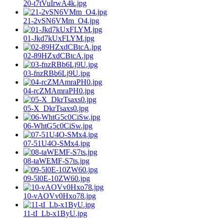
20-t7tVuIrwA4k.jpg
21-2vSN6VMm_O4.jpg
01-Jkd7kUxFLYM.jpg
02-89HZxdCBtcA.jpg
03-fnzRBb6Lj9U.jpg
04-rcZMAmraPH0.jpg
05-X_DkrTsaxs0.jpg
06-WhtG5c0CiSw.jpg
07-51U4O-SMx4.jpg
08-taWEMF-S7ts.jpg
09-5l0E-10ZW60.jpg
10-vAOVv0Hxo78.jpg
11-tI_Lb-x1ByU.jpg