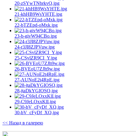
20-zSYwTNbrkvQ.jpg
21-khHB9WsYHTE.jpg
22-bTZEpd-oMxk.jpg
23-b-givW94CBo.jpg
24-r3JI8ZJPVuw.jpg
25-CSvlZR9CI_Y.jpg
26-BVEoU7ZJh9w.jpg
27-AUNoE2t4RpE.jpg
28-jtaDkYGIOSQ.jpg
29-C9JeLOxxKlI.jpg
30-bV_cFyDf_XQ.jpg
<< Назад в галерею