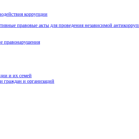
водействия коррупции
ативные правовые акты для проведения независимой антикорру
ые правонарушения
ции и их семей
ми граждан и организаций