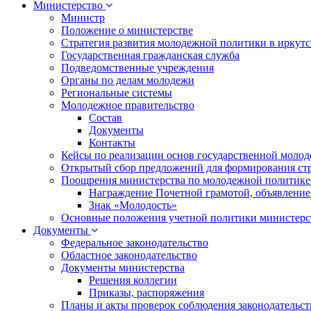
Министерство
Министр
Положение о министерстве
Стратегия развития молодежной политики в иркутск
Государственная гражданская служба
Подведомственные учреждения
Органы по делам молодежи
Региональные системы
Молодежное правительство
Состав
Документы
Контакты
Кейсы по реализации основ государственной моло
Открытый сбор предложений для формирования ст
Поощрения министерства по молодежной политике
Награждение Почетной грамотой, объявление
Знак «Молодость»
Основные положения учетной политики министерс
Документы
Федеральное законодательство
Областное законодательство
Документы министерства
Решения коллегии
Приказы, распоряжения
Планы и акты проверок соблюдения законодательс