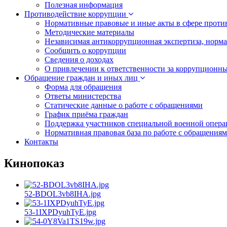
Полезная информация
Противодействие коррупции
Нормативные правовые и иные акты в сфере проти
Методические материалы
Независимая антикоррупционная экспертиза, норм
Сообщить о коррупции
Сведения о доходах
О привлечении к ответственности за коррупционн
Обращение граждан и иных лиц
Форма для обращения
Ответы министерства
Статические данные о работе с обращениями
График приёма граждан
Поддержка участников специальной военной опера
Нормативная правовая база по работе с обращения
Контакты
Кинопоказ
52-BDOL3vb8IHA.jpg
53-1IXPDyuhTyE.jpg