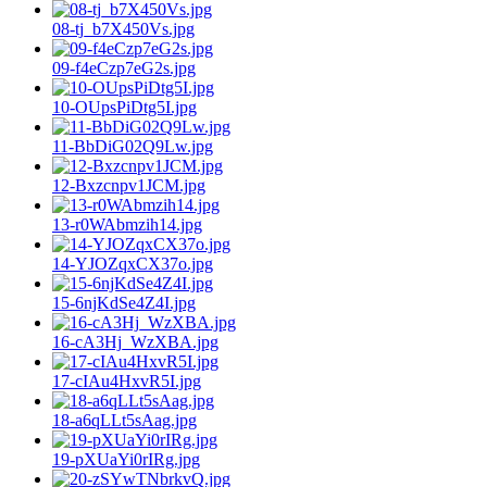
08-tj_b7X450Vs.jpg
09-f4eCzp7eG2s.jpg
10-OUpsPiDtg5I.jpg
11-BbDiG02Q9Lw.jpg
12-Bxzcnpv1JCM.jpg
13-r0WAbmzih14.jpg
14-YJOZqxCX37o.jpg
15-6njKdSe4Z4I.jpg
16-cA3Hj_WzXBA.jpg
17-cIAu4HxvR5I.jpg
18-a6qLLt5sAag.jpg
19-pXUaYi0rIRg.jpg