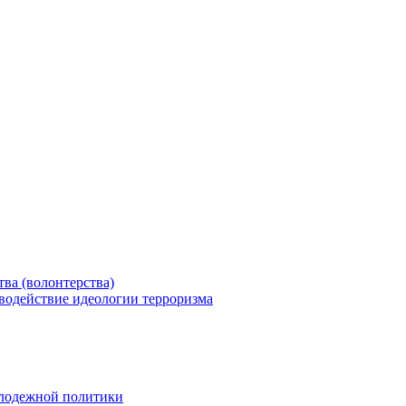
ва (волонтерства)
водействие идеологии терроризма
олодежной политики