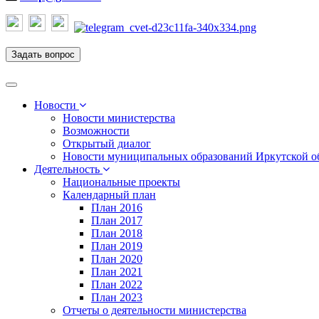
Задать вопрос
Toggle
navigation
Новости
Новости министерства
Возможности
Открытый диалог
Новости муниципальных образований Иркутской о
Деятельность
Национальные проекты
Календарный план
План 2016
План 2017
План 2018
План 2019
План 2020
План 2021
План 2022
План 2023
Отчеты о деятельности министерства