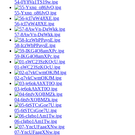
54-0Y8Va1TS19w.jpg
55-Yxnq_o86JvQ.jpg
56-jcI7gW4JlXE.jpg
57-8AwVn-DgWkk.jpg
58-IczWbPPaysE.jpg
59-IKG4O8amXPc.jpg
01-sWC23SzKQcU.jpg
02-q7vkCwmOKJM.jpg
03-je6okAhXT0Q.jpg
04-6tsfvXQBMZk.jpg
05-6tSTCsGoe7U.jpg
06-cIgbo1Am1Tw.jpg
07-YncUFaagXNw.jpg