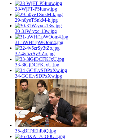
28-WjFT-P5Iuuw.jpg
29-n0yeTSnkM-k.jpg
30-31W-yxc-13w.jpg
31-uWHf1pWOom4.jpg
32-4v5zrSy3tZo.jpg
33-3lGjDCFKJxU.jpg
34-GCfLvSDPxXw.jpg
35-gBlTdEhfbtQ.jpg