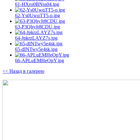
61-HXro0BNss04.jpg
62-Ys0UwqTT5-o.jpg
63-P3QhyJr8CDU.jpg
64-JpkrzLAYZ7s.jpg
65-dINTwy5e4sk.jpg
66-APLuEMHeOpY.jpg
<< Назад в галерею