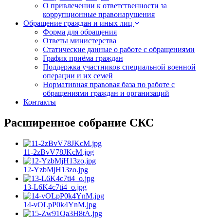
О привлечении к ответственности за
коррупционные правонарушения
Обращение граждан и иных лиц
Форма для обращения
Ответы министерства
Статические данные о работе с обращениями
График приёма граждан
Поддержка участников специальной военной
операции и их семей
Нормативная правовая база по работе с
обращениями граждан и организаций
Контакты
Расширенное собрание СКС
11-2zBvV78JKcM.jpg
12-YzbMjH13zo.jpg
13-L6K4c7ti4_o.jpg
14-vOLpP0k4YnM.jpg