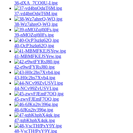
36-dXA_7CO0U-I.jpg
37-vd4bnOdgT6M.jpg
38-Wz7ahreQ-WQ.jpg
39-nMOZqjfi0Fs.jpg
40-OcP3szlq62Q.jpg
41-MBMFKEJSYew.jpg
42-e9wtFYRsJ80.jpg
43-H0c2hs7Xvb4.jpg
44-NCv99ZvUSVI.jpg
45-zwvFJEmF7OQ.jpg
46-6JKn2tv396g.jpg
47-tqbKhphX4qk.jpg
48-VscTHfPxY9Y.jpg