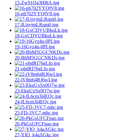
15-Zw91Qa3H8tA.jpg
16-ph702YYQfV8.jpg
17-IUnyjmLRqm0.jpg
18-GxCDVUBkuLk.jpg
19-16Gyz4u-0PI.jpg
20-BhM5GGCNKDs.jpg
21-obdRI76gLfo.jpg
22-iV8m64RJ6wI.jpg
23-EkuUxSx0Q7w.jpg
24-fL6cm3l4EQc.jpg
25-FD-3VC7-mhc.jpg
26-PkGsUFCFpao.jpg
27-YIQ_k4aAGkc.jpg