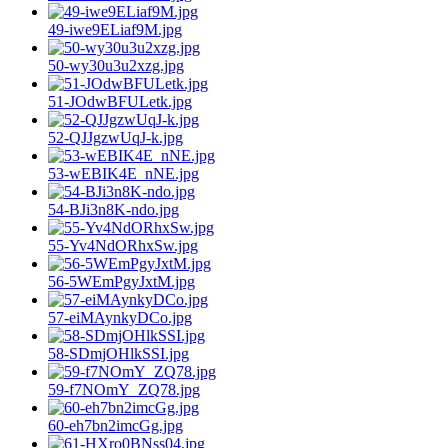
49-iwe9ELiaf9M.jpg
50-wy30u3u2xzg.jpg
51-JOdwBFULetk.jpg
52-QJJgzwUqJ-k.jpg
53-wEBIK4E_nNE.jpg
54-BJi3n8K-ndo.jpg
55-Yv4NdORhxSw.jpg
56-5WEmPgyJxtM.jpg
57-eiMAynkyDCo.jpg
58-SDmjOHlkSSI.jpg
59-f7NOmY_ZQ78.jpg
60-eh7bn2imcGg.jpg