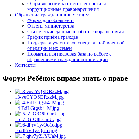
О привлечении к ответственности за
коррупционные правонарушения
Обращение граждан и иных лиц
Форма для обращения
Ответы министерства
Статические данные о работе с обращениями
График приёма граждан
Поддержка участников специальной военной
операции и их семей
Нормативная правовая база по работе с
обращениями граждан и организаций
Контакты
Форум Ребёнок вправе знать о праве
13-vuCYQSDRxzM.jpg
14-BdLGtgsb4_M.jpg
15-iZJGrO8LCmU.jpg
16-dPrV1y-Qo1o.jpg