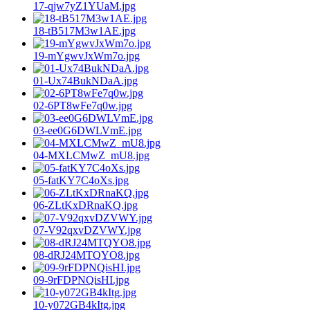
17-qjw7yZ1YUaM.jpg
18-tB517M3w1AE.jpg
19-mYgwvJxWm7o.jpg
01-Ux74BukNDaA.jpg
02-6PT8wFe7q0w.jpg
03-ee0G6DWLVmE.jpg
04-MXLCMwZ_mU8.jpg
05-fatKY7C4oXs.jpg
06-ZLtKxDRnaKQ.jpg
07-V92qxvDZVWY.jpg
08-dRJ24MTQYO8.jpg
09-9rFDPNQisHI.jpg
10-y072GB4kItg.jpg