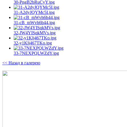
30-PngB2bRuCyY.jpg
31-A2dyJQYMc5I.jpg
31-cB_mWvh6b44.jpg
32-JW4YISqkMVs.jpg
32-y1Klj467TKo.jpg
33-7NEXPQLWZdY.jpg
<< Назад в галерею