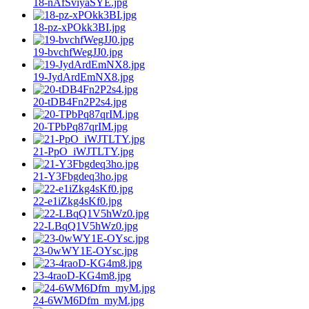
18-nAfSviyaSYE.jpg
18-pz-xPOkk3BI.jpg
19-bvchfWegJJ0.jpg
19-JydArdEmNX8.jpg
20-tDB4Fn2P2s4.jpg
20-TPbPq87qrIM.jpg
21-PpO_iWJTLTY.jpg
21-Y3Fbgdeq3ho.jpg
22-e1iZkg4sKf0.jpg
22-LBqQ1V5hWz0.jpg
23-0wWY1E-OYsc.jpg
23-4raoD-KG4m8.jpg
24-6WM6Dfm_myM.jpg