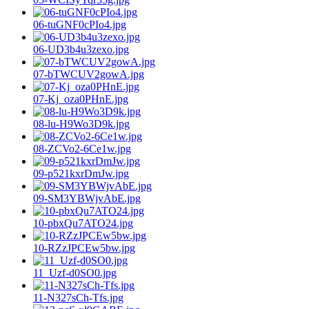
06-tuGNF0cPIo4.jpg
06-UD3b4u3zexo.jpg
07-bTWCUV2gowA.jpg
07-Kj_oza0PHnE.jpg
08-lu-H9Wo3D9k.jpg
08-ZCVo2-6Ce1w.jpg
09-p521kxrDmJw.jpg
09-SM3YBWjvAbE.jpg
10-pbxQu7ATO24.jpg
10-RZzJPCEw5bw.jpg
11_Uzf-d0SO0.jpg
11-N327sCh-Tfs.jpg