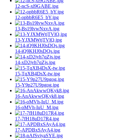
12-ncS-xl9GABE.jpg
12-opbbR6E5_bY.jpg
13-Bs19lvwNxvA.jpg
13-YJXMWtjTVlQ.jpg
14-iQ9KHJ0sDQs.jpg
14-xD2jvh7qZjs.jpg
15-TqXB4DsX-tw.jpg
15-Y9p27U9pgog.jpg
16-AnAkwwQKyk8.jpg
16-oMVh-IuU_M.jpg
17-7fH18uD17R4.jpg
17-APDBxSAyA4.jpg