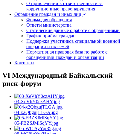
О привлечении к ответственности за
коррупционные правонарушения
Обращение граждан и иных лиц
Форма для обращения
Ответы министерства
Статические данные о работе с обращениями
График приёма граждан
Поддержка участников специальной военной
операции и их семей
Нормативная правовая база по работе с
обращениями граждан и организаций
Контакты
VI Международный Байкальский
риск-форум
03-XeVhY0czAHY.jpg
04-x2QbgujTLGA.jpg
05-FBZSJMlSqYY.jpg
05-WCISyYqr35g.jpg