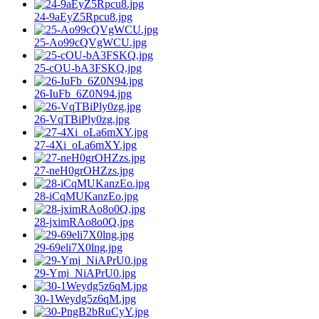
24-9aEyZ5Rpcu8.jpg
25-Ao99cQVgWCU.jpg
25-cOU-bA3FSKQ.jpg
26-IuFb_6Z0N94.jpg
26-VqTBiPly0zg.jpg
27-4Xi_oLa6mXY.jpg
27-neH0grOHZzs.jpg
28-iCqMUKanzEo.jpg
28-jximRAo8o0Q.jpg
29-69eli7X0lng.jpg
29-Ymj_NiAPrU0.jpg
30-1Weydg5z6qM.jpg