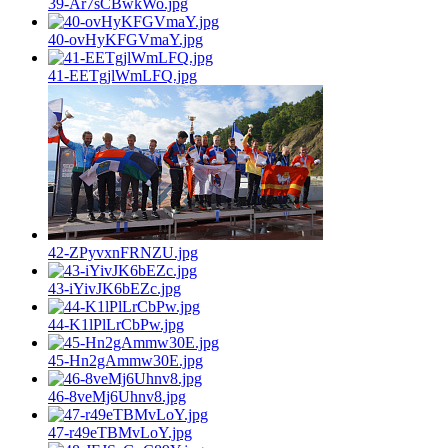
39-Ar7sCBwkWo.jpg
40-ovHyKFGVmaY.jpg
41-EETgjlWmLFQ.jpg
42-ZPyvxnFRNZU.jpg
43-iYivJK6bEZc.jpg
44-K1lPlLrCbPw.jpg
45-Hn2gAmmw30E.jpg
46-8veMj6Uhnv8.jpg
47-r49eTBMvLoY.jpg