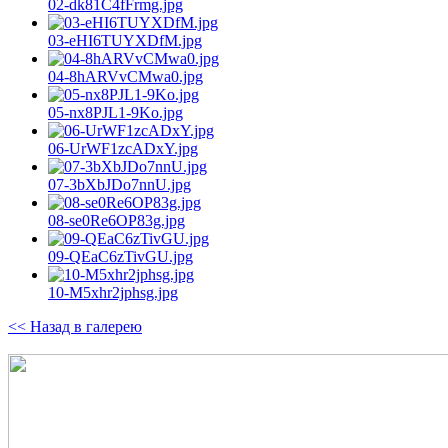
02-dk81C4fFrmg.jpg
03-eHI6TUYXDfM.jpg
04-8hARVvCMwa0.jpg
05-nx8PJL1-9Ko.jpg
06-UrWF1zcADxY.jpg
07-3bXbJDo7nnU.jpg
08-se0Re6OP83g.jpg
09-QEaC6zTivGU.jpg
10-M5xhr2jphsg.jpg
<< Назад в галерею