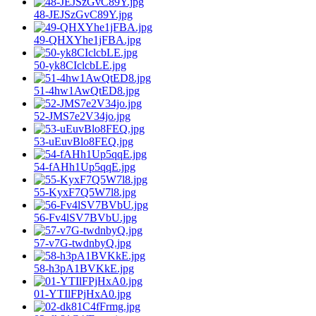
48-JEJSzGvC89Y.jpg
49-QHXYhe1jFBA.jpg
50-yk8CIclcbLE.jpg
51-4hw1AwQtED8.jpg
52-JMS7e2V34jo.jpg
53-uEuvBlo8FEQ.jpg
54-fAHh1Up5qqE.jpg
55-KyxF7Q5W7l8.jpg
56-Fv4lSV7BVbU.jpg
57-v7G-twdnbyQ.jpg
58-h3pA1BVKkE.jpg
01-YTIlFPjHxA0.jpg