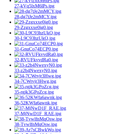
27-kVq5lxM6lPs.jpg
28-dg7tJe2mMCY.jpg
29-Zzgxxxe0ig0.jpg
30-L9C93hzUkQ.jpg
31-GnuCo74ECP0.jpg
32-RVUFkvvdRa0.jpg
33-z2b4NwexyN0.jpg
34-7CWrvjr3Hwg.jpg
35-rgjk3GPoZcg.jpg
36-52KWfa6awnk.jpg
37-MjNwD1F_RAE.jpg
38-TvwlfnMqOsw.jpg