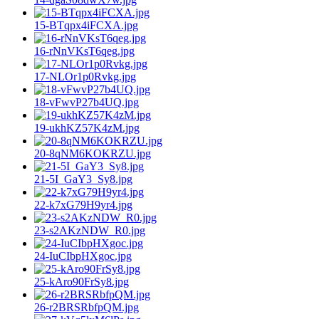
15-BTqpx4iFCXA.jpg
16-rNnVKsT6qeg.jpg
17-NLOr1p0Rvkg.jpg
18-vFwvP27b4UQ.jpg
19-ukhKZ57K4zM.jpg
20-8qNM6KOKRZU.jpg
21-5I_GaY3_Sy8.jpg
22-k7xG79H9yr4.jpg
23-s2AKzNDW_R0.jpg
24-IuCIbpHXgoc.jpg
25-kAro90FrSy8.jpg
26-r2BRSRbfpQM.jpg