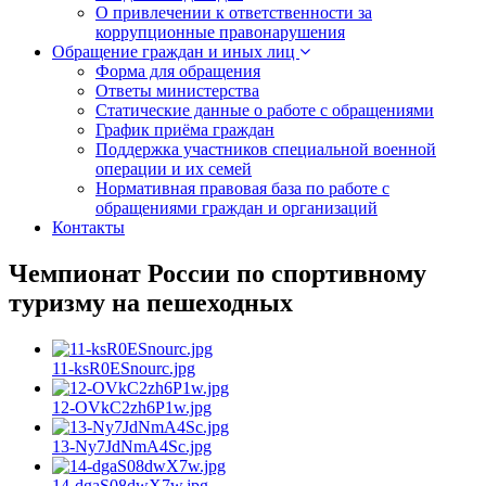
О привлечении к ответственности за
коррупционные правонарушения
Обращение граждан и иных лиц
Форма для обращения
Ответы министерства
Статические данные о работе с обращениями
График приёма граждан
Поддержка участников специальной военной
операции и их семей
Нормативная правовая база по работе с
обращениями граждан и организаций
Контакты
Чемпионат России по спортивному
туризму на пешеходных
11-ksR0ESnourc.jpg
12-OVkC2zh6P1w.jpg
13-Ny7JdNmA4Sc.jpg
14-dgaS08dwX7w.jpg