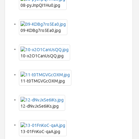
08-pyJnpQI1Hu0.jpg
09-KDBg7ro5Ea0.jpg
10-x2O1CanUsQQ.jpg
11-t0TMGVGcOXM.jpg
12-dNvJxSe6iKs.jpg
13-01FnKoC-qaA.jpg