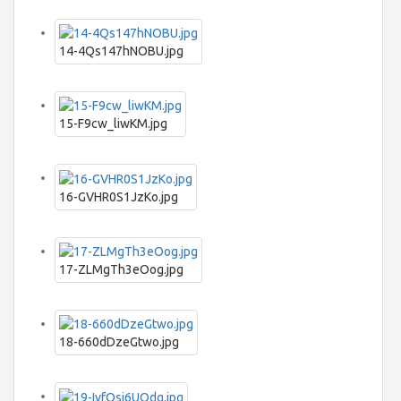
14-4Qs147hNOBU.jpg
15-F9cw_liwKM.jpg
16-GVHR0S1JzKo.jpg
17-ZLMgTh3eOog.jpg
18-660dDzeGtwo.jpg