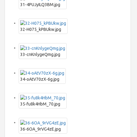
31-4PUJyILQ3BM.jpg
32-H075_kPBUkw.jpg
33-cnKnlygeQmg.jpg
34-oAtV70zX-6g.jpg
35-fu8k4HbM_70.jpg
36-6OA_9rVG4zE.jpg