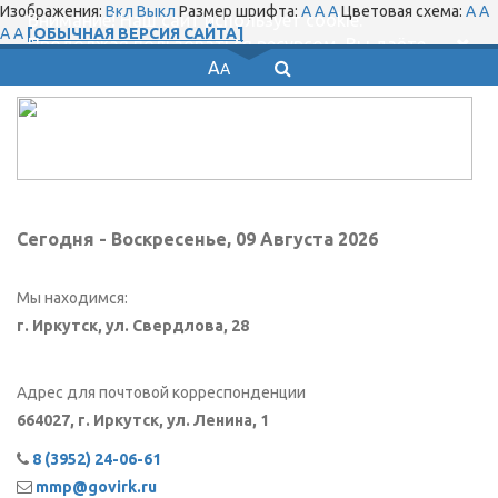
Изображения:
Вкл
Выкл
Размер шрифта:
A
A
A
Цветовая схема:
A
A
Внимание! Наш сайт использует cookie.
A
A
[ОБЫЧНАЯ ВЕРСИЯ САЙТА]
Продолжая пользоваться ресурсом, Вы даёте
A
своё согласие на это.
A
Сегодня - Воскресенье, 09 Августа 2026
Мы находимся:
г. Иркутск, ул. Свердлова, 28
Адрес для почтовой корреспонденции
664027, г. Иркутск, ул. Ленина, 1
8 (3952) 24-06-61
mmp@govirk.ru