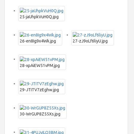
25-jaUhpkVuH0Q.jpg
26-en8Ig9x4Wk.jpg
27-zJ9oLf6liyU.jpg
28-xpAiEW51vPM.jpg
29-JTITV7zEghw.jpg
30-WrGUP8Z55Xs.jpg