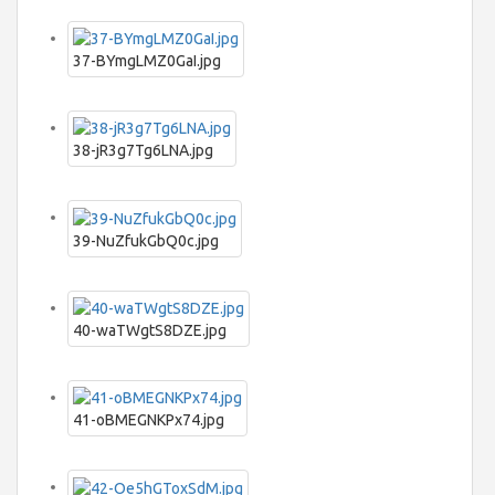
37-BYmgLMZ0GaI.jpg
38-jR3g7Tg6LNA.jpg
39-NuZfukGbQ0c.jpg
40-waTWgtS8DZE.jpg
41-oBMEGNKPx74.jpg