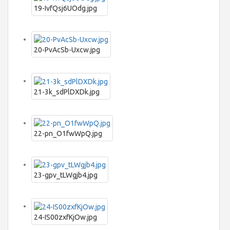
19-IvfQsj6UOdg.jpg
20-PvAcSb-Uxcw.jpg
21-3k_sdPlDXDk.jpg
22-pn_O1fwWpQ.jpg
23-gpv_tLWgjb4.jpg
24-IS00zxfKjOw.jpg