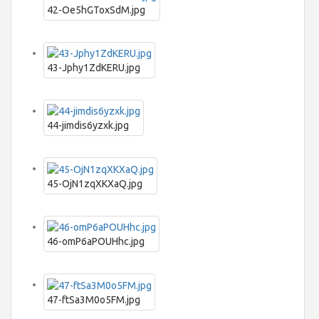
42-Oe5hGToxSdM.jpg
43-Jphy1ZdKERU.jpg
44-jimdis6yzxk.jpg
45-OjN1zqXKXaQ.jpg
46-omP6aPOUHhc.jpg
47-ftSa3M0o5FM.jpg