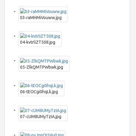
03-raMHMiVouww.jpg
04-kvtrliZT508.jpg
05-ZlkQMTPWbwk.jpg
06-tEOCgi0hqLk.jpg
07-cUM8UMyTzIA.jpg