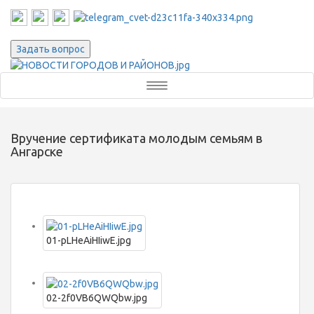
Задать вопрос
Toggle
navigation
Вручение сертификата молодым семьям в
Ангарске
01-pLHeAiHIiwE.jpg
02-2f0VB6QWQbw.jpg