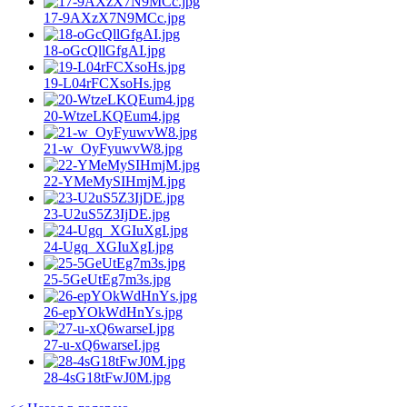
17-9AXzX7N9MCc.jpg
18-oGcQllGfgAI.jpg
19-L04rFCXsoHs.jpg
20-WtzeLKQEum4.jpg
21-w_OyFyuwvW8.jpg
22-YMeMySIHmjM.jpg
23-U2uS5Z3IjDE.jpg
24-Ugq_XGIuXgI.jpg
25-5GeUtEg7m3s.jpg
26-epYOkWdHnYs.jpg
27-u-xQ6warseI.jpg
28-4sG18tFwJ0M.jpg