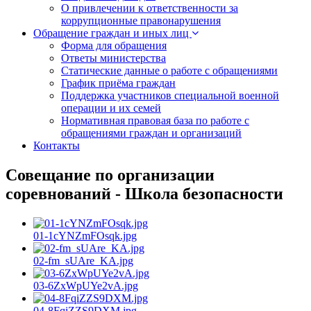
О привлечении к ответственности за
коррупционные правонарушения
Обращение граждан и иных лиц
Форма для обращения
Ответы министерства
Статические данные о работе с обращениями
График приёма граждан
Поддержка участников специальной военной
операции и их семей
Нормативная правовая база по работе с
обращениями граждан и организаций
Контакты
Совещание по организации
соревнований - Школа безопасности
01-1cYNZmFOsqk.jpg
02-fm_sUAre_KA.jpg
03-6ZxWpUYe2vA.jpg
04-8FqiZZS9DXM.jpg