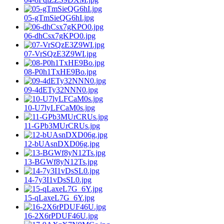
05-gTmSieQG6hI.jpg
06-dhCsx7gKPO0.jpg
07-VrSQzE3Z9WI.jpg
08-P0h1TxHE9Bo.jpg
09-4dETy32NNN0.jpg
10-U7lyLFCaM0s.jpg
11-GPb3MUrCRUs.jpg
12-bUAsnDXD06g.jpg
13-BGWf8yN12Ts.jpg
14-7y3I1vDsSL0.jpg
15-qLaxeL7G_6Y.jpg
16-2X6rPDUF46U.jpg