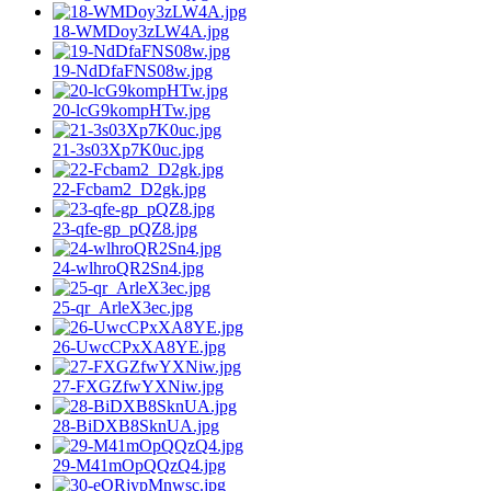
18-WMDoy3zLW4A.jpg
19-NdDfaFNS08w.jpg
20-lcG9kompHTw.jpg
21-3s03Xp7K0uc.jpg
22-Fcbam2_D2gk.jpg
23-qfe-gp_pQZ8.jpg
24-wlhroQR2Sn4.jpg
25-qr_ArleX3ec.jpg
26-UwcCPxXA8YE.jpg
27-FXGZfwYXNiw.jpg
28-BiDXB8SknUA.jpg
29-M41mOpQQzQ4.jpg