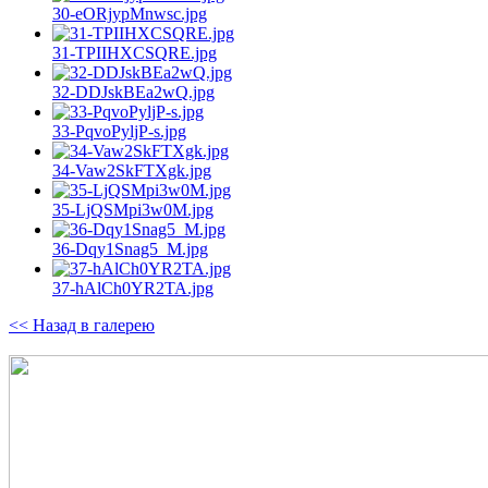
30-eORjypMnwsc.jpg
31-TPIIHXCSQRE.jpg
32-DDJskBEa2wQ.jpg
33-PqvoPyljP-s.jpg
34-Vaw2SkFTXgk.jpg
35-LjQSMpi3w0M.jpg
36-Dqy1Snag5_M.jpg
37-hAlCh0YR2TA.jpg
<< Назад в галерею