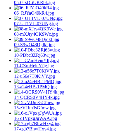
05-0TsD-iUKRbk.jpg
06_RJYaO49kR4.jpg
07-UT1VL-07UNg.jpg
08-mXJry4QK9Wc.jpg
09-S9wO48DjdkI.jpg
10-PDbc3ZRj63w.jpg
11-CZmHeiuYftg.jpg
12-u56e7T0KiVY.jpg
13-a24eHB-1PMQ.jpg
14-QCRS0V4HY4k.jpg
15-zVJJm3sGfmw.jpg
16-c1VpxgJgWAA.jpg
17-cgb7BhwHxy4.jpg