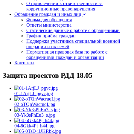
О привлечении к ответственности за
коррупционные правонарушения
Обращение граждан и иных лиц
Форма для обращения
Ответы министерства
Статические данные о работе с обращениями
График приёма граждан
Поддержка участников специальной военной
операции и их семей
Нормативная правовая база по работе с
обращениями граждан и организаций
Контакты
Защита проектов РДД 18.05
01-1ArjLJ_pgvc.jpg
02-oTQnWacruqI.jpg
03-Yk3sPhEu3_s.jpg
04-6Gkk4Pj_h44.jpg