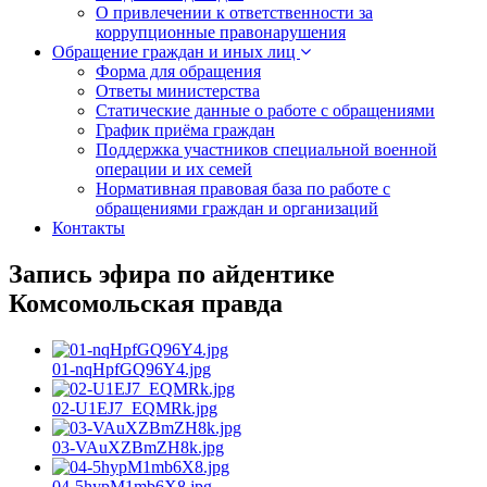
О привлечении к ответственности за
коррупционные правонарушения
Обращение граждан и иных лиц
Форма для обращения
Ответы министерства
Статические данные о работе с обращениями
График приёма граждан
Поддержка участников специальной военной
операции и их семей
Нормативная правовая база по работе с
обращениями граждан и организаций
Контакты
Запись эфира по айдентике
Комсомольская правда
01-nqHpfGQ96Y4.jpg
02-U1EJ7_EQMRk.jpg
03-VAuXZBmZH8k.jpg
04-5hypM1mb6X8.jpg