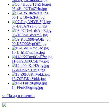
05-4Hu0UTt4ZHo.jpg
06-I_x-10wb2FA.jpg
07-DayANYF-5jU.jpg
08-9CDwi_dsAmE.jpg
09-K5C998ypOfE.jpg
10-U-h137md5ac.jpg
11-bK9Dm0CoE7w.jpg
12-n00oKpH2rug.jpg
13-Z0FJ3KnVokk.jpg
14-FFnF2i6gIug.jpg
<< Назад в галерею