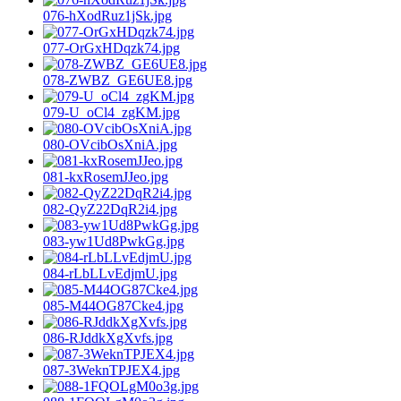
076-hXodRuz1jSk.jpg
077-OrGxHDqzk74.jpg
078-ZWBZ_GE6UE8.jpg
079-U_oCl4_zgKM.jpg
080-OVcibOsXniA.jpg
081-kxRosemJJeo.jpg
082-QyZ22DqR2i4.jpg
083-yw1Ud8PwkGg.jpg
084-rLbLLvEdjmU.jpg
085-M44OG87Cke4.jpg
086-RJddkXgXvfs.jpg
087-3WeknTPJEX4.jpg