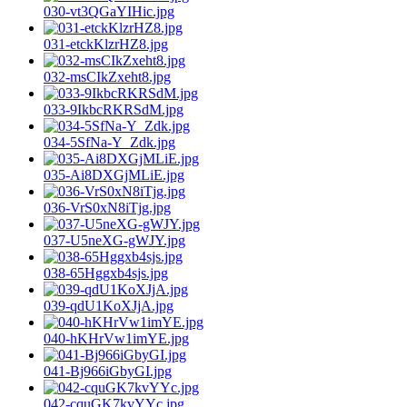
030-vt3QGaYIHic.jpg
031-etckKlzrHZ8.jpg
032-msCIkZxeht8.jpg
033-9IkbcRKRSdM.jpg
034-5SfNa-Y_Zdk.jpg
035-Ai8DXGjMLiE.jpg
036-VrS0xN8iTjg.jpg
037-U5neXG-gWJY.jpg
038-65Hggxb4sjs.jpg
039-qdU1KoXJjA.jpg
040-hKHrVw1imYE.jpg
041-Bj966iGbyGI.jpg
042-cquGK7kvYYc.jpg