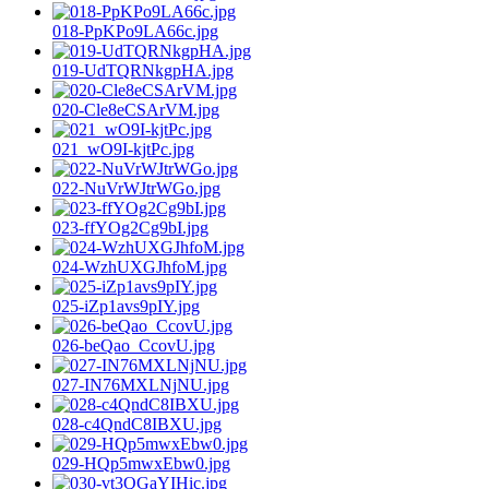
018-PpKPo9LA66c.jpg
019-UdTQRNkgpHA.jpg
020-Cle8eCSArVM.jpg
021_wO9I-kjtPc.jpg
022-NuVrWJtrWGo.jpg
023-ffYOg2Cg9bI.jpg
024-WzhUXGJhfoM.jpg
025-iZp1avs9pIY.jpg
026-beQao_CcovU.jpg
027-IN76MXLNjNU.jpg
028-c4QndC8IBXU.jpg
029-HQp5mwxEbw0.jpg