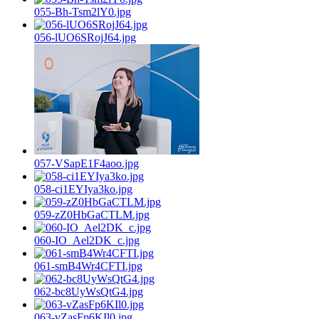
055-Bh-Tsm2lY0.jpg
056-lUO6SRojJ64.jpg
057-VSapE1F4aoo.jpg
058-ci1EYIya3ko.jpg
059-zZ0HbGaCTLM.jpg
060-IO_Ael2DK_c.jpg
061-smB4Wr4CFTI.jpg
062-bc8UyWsQtG4.jpg
063-vZasFp6KIl0.jpg