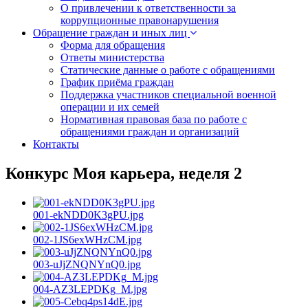
О привлечении к ответственности за
коррупционные правонарушения
Обращение граждан и иных лиц
Форма для обращения
Ответы министерства
Статические данные о работе с обращениями
График приёма граждан
Поддержка участников специальной военной
операции и их семей
Нормативная правовая база по работе с
обращениями граждан и организаций
Контакты
Конкурс Моя карьера, неделя 2
001-ekNDD0K3gPU.jpg
002-1JS6exWHzCM.jpg
003-uJjZNQNYnQ0.jpg
004-AZ3LEPDKg_M.jpg