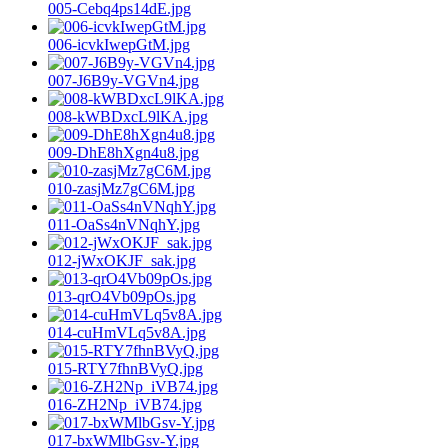
005-Cebq4ps14dE.jpg
006-icvkIwepGtM.jpg
007-J6B9y-VGVn4.jpg
008-kWBDxcL9lKA.jpg
009-DhE8hXgn4u8.jpg
010-zasjMz7gC6M.jpg
011-OaSs4nVNqhY.jpg
012-jWxOKJF_sak.jpg
013-qrO4Vb09pOs.jpg
014-cuHmVLq5v8A.jpg
015-RTY7fhnBVyQ.jpg
016-ZH2Np_iVB74.jpg
017-bxWMlbGsv-Y.jpg