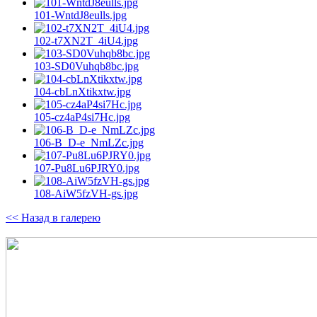
101-WntdJ8eulls.jpg
102-t7XN2T_4iU4.jpg
103-SD0Vuhqb8bc.jpg
104-cbLnXtikxtw.jpg
105-cz4aP4si7Hc.jpg
106-B_D-e_NmLZc.jpg
107-Pu8Lu6PJRY0.jpg
108-AiW5fzVH-gs.jpg
<< Назад в галерею