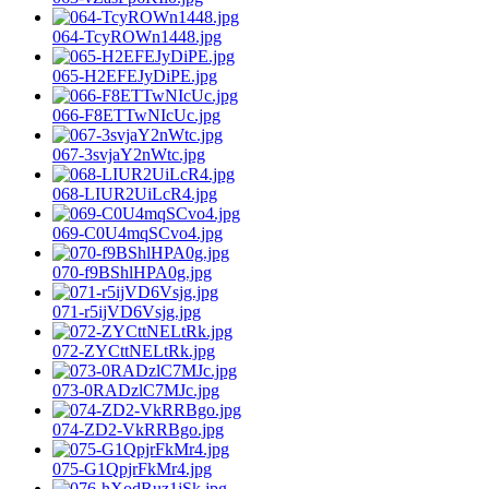
064-TcyROWn1448.jpg
065-H2EFEJyDiPE.jpg
066-F8ETTwNIcUc.jpg
067-3svjaY2nWtc.jpg
068-LIUR2UiLcR4.jpg
069-C0U4mqSCvo4.jpg
070-f9BShlHPA0g.jpg
071-r5ijVD6Vsjg.jpg
072-ZYCttNELtRk.jpg
073-0RADzlC7MJc.jpg
074-ZD2-VkRRBgo.jpg
075-G1QpjrFkMr4.jpg