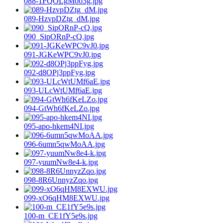
088-1FQOLgM0o3g.jpg
089-HzvpDZtg_dM.jpg
090_SipORnP-cQ.jpg
091-JGKeWPC9vJ0.jpg
092-d8OPj3ppFyg.jpg
093-ULcWtUMf6aE.jpg
094-GtWh6fKeLZo.jpg
095-apo-hkem4NI.jpg
096-6umn5qwMoAA.jpg
097-yuumNw8e4-k.jpg
098-8R6UnnyzZqo.jpg
099-xO6qHM8EXWU.jpg
100-m_CE1fY5e9s.jpg