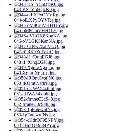
043-KS_Y56QtcK0.jpg
044-olLXPyOYVRg.jpg
045-oM8CmVHH1LY.jpg
046-oVLGK8KanNA.jpg
047-61RK7ZdIVUQ.jpg
048-lI_fQnqEGJ8.jpg
049-XgurqNgiq_g.jpg
050-lROmCvsfjN0.jpg
051-eUWA54xthhI.jpg
052-frmneC3cS48.jpg
053-1pFntewufNs.jpg
054-cHdrOF95NPY.jpg