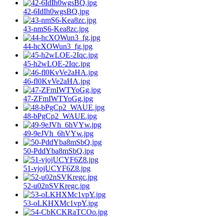
42-6IdIh0wgsBQ.jpg
43-nmS6-Kea8zc.jpg
44-hcXOWun3_fg.jpg
45-h2wLOE-2Iqc.jpg
46-fl0KvVe2aHA.jpg
47-ZFmIWTYoGg.jpg
48-bPgCp2_WAUE.jpg
49-9eJVh_6hVYw.jpg
50-PddYba8mSbQ.jpg
51-vjojUCYF6Z8.jpg
52-u02nSVKregc.jpg
53-oLKHXMc1vpY.jpg