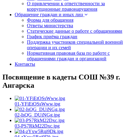
О привлечении к ответственности за
коррупционные правонарушения
Обращение граждан и иных лиц
Форма для обращения
Ответы министерства
Статические данные о работе с обращениями
График приёма граждан
Поддержка участников специальной военной
операции и их семей
Нормативная правовая база по работе с
обращениями граждан и организаций
Контакты
Посвящение в кадеты СОШ №39 г.
Ангарска
01-YFiEtOSsWww.jpg
02-IsQG_DUiNGg.jpg
03-PS7RkM22Dxc.jpg
04-zYxw5Rqi9Dk.jpg