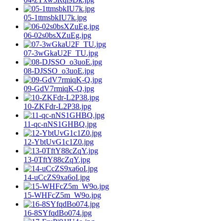
05-1ttmsbkIU7k.jpg
06-02s0bsXZuEg.jpg
07-3wGkaU2F_TU.jpg
08-DJSSO_o3uoE.jpg
09-GdV7rmiqK-Q.jpg
10-ZKFdr-L2P38.jpg
11-qc-nNS1GHBQ.jpg
12-YbtUvG1c1Z0.jpg
13-0TftY88cZqY.jpg
14-uCcZS9xa6oI.jpg
15-WHFcZ5m_W9o.jpg
16-8SYfqdBo074.jpg