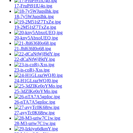
17-FruPi91lU4o.jpg
18-7y5WJuqsIhk.jpg
19-2M51tZ7TxZg.jpg
20-kny5AbxoUEQ.jpg
21-Jhl636I0o68.jpg
22-dCaNtWjI9dY.jpg
23-is-coRj-Xss.jpg
24-H1GLrazWQJ0.jpg
25-3dZIKe0oYMo.jpg
26-nTA7A5gpIoc.jpg
27-ayyTc0K68rw.jpg
28-M3-uriw7C1w.jpg