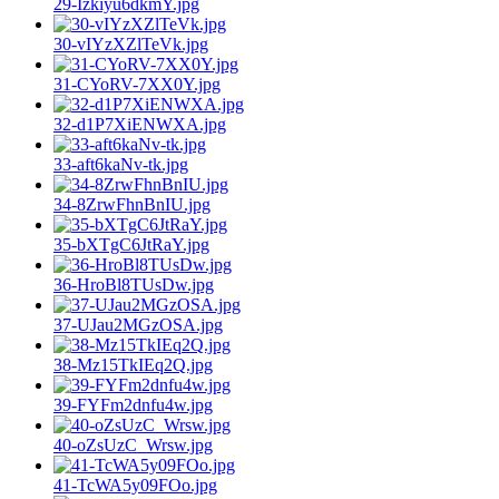
29-Izkiyu6dkmY.jpg
30-vIYzXZlTeVk.jpg
31-CYoRV-7XX0Y.jpg
32-d1P7XiENWXA.jpg
33-aft6kaNv-tk.jpg
34-8ZrwFhnBnIU.jpg
35-bXTgC6JtRaY.jpg
36-HroBl8TUsDw.jpg
37-UJau2MGzOSA.jpg
38-Mz15TkIEq2Q.jpg
39-FYFm2dnfu4w.jpg
40-oZsUzC_Wrsw.jpg
41-TcWA5y09FOo.jpg