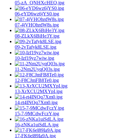
05-zA_QNHXcHEQ.jpg
06-eYD6wz6jYS0.jpg
07-4jVHOhrdW8s.jpg
08-ZLkX6BiHe3Y.jpg
09-2vTafyk8LSE.jpg
10-Izf19yz7wiw.jpg
11-2Nm2UyqQ03s.jpg
12-F8CJmFB8Te0.jpg
13-XrXCU2MXYpI.jpg
14-rt4INQq7Xm0.jpg
15-7-9MCdwFczY.jpg
16-zNKa1uiSdLA.jpg
17-FK6el89Ia9A.jpg