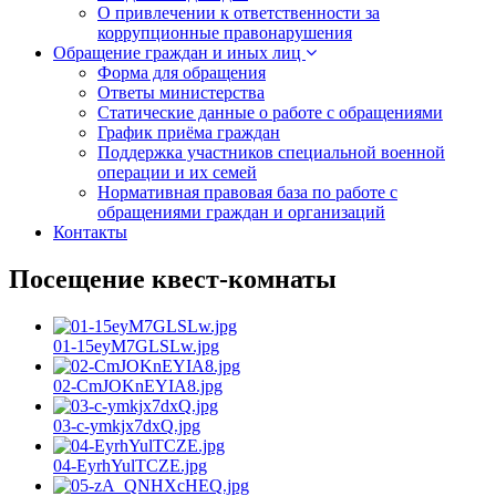
О привлечении к ответственности за
коррупционные правонарушения
Обращение граждан и иных лиц
Форма для обращения
Ответы министерства
Статические данные о работе с обращениями
График приёма граждан
Поддержка участников специальной военной
операции и их семей
Нормативная правовая база по работе с
обращениями граждан и организаций
Контакты
Посещение квест-комнаты
01-15eyM7GLSLw.jpg
02-CmJOKnEYIA8.jpg
03-c-ymkjx7dxQ.jpg
04-EyrhYulTCZE.jpg