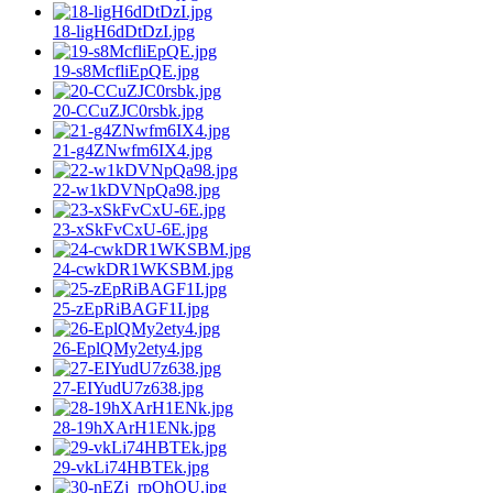
18-ligH6dDtDzI.jpg
19-s8McfliEpQE.jpg
20-CCuZJC0rsbk.jpg
21-g4ZNwfm6IX4.jpg
22-w1kDVNpQa98.jpg
23-xSkFvCxU-6E.jpg
24-cwkDR1WKSBM.jpg
25-zEpRiBAGF1I.jpg
26-EplQMy2ety4.jpg
27-EIYudU7z638.jpg
28-19hXArH1ENk.jpg
29-vkLi74HBTEk.jpg