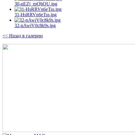
30-nEZj_rpQhOU.jpg
31-HsRRVn6eTss.jpg
32-nAwiV0c8k9s.jpg
<< Назад в галерею