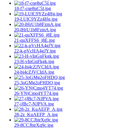
18-f7-cqe8uC5I.jpg
19-LUlC9YZz4Hg.jpg
20-lHrU1b8FzmA.jpg
21-quXFFS6_j8E.jpg
22-k-pVcHA4gJY.jpg
23-H-vInGnFkgk.jpg
24-bi4cZJVCIdA.jpg
25-3oGMg2oFHDQ.jpg
26-YNjCmo4YT74.jpg
27-jJBc7-NJPVA.jpg
28-2z_KuAEFP_A.jpg
29-8CCJbirXq9c.jpg