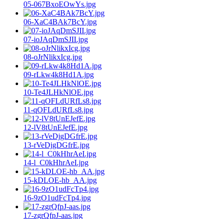
05-067BxoEOwYs.jpg
06-XaC4BAk7BcY.jpg
07-ioJAqDmSJII.jpg
08-oJrNlikxIcg.jpg
09-rLkw4k8Hd1A.jpg
10-Te4JLHkNlOE.jpg
11-qOFLdURfLs8.jpg
12-lV8tUnEJefE.jpg
13-rVeDjgDGfrE.jpg
14-l_C0kHhrAeI.jpg
15-kDLOE-hb_AA.jpg
16-9zO1udFcTp4.jpg
17-zgrQfpJ-aas.jpg