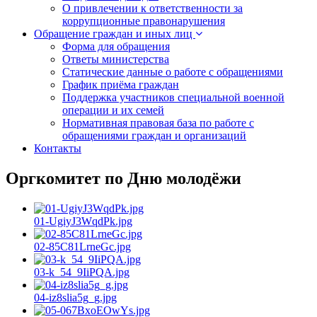
О привлечении к ответственности за
коррупционные правонарушения
Обращение граждан и иных лиц
Форма для обращения
Ответы министерства
Статические данные о работе с обращениями
График приёма граждан
Поддержка участников специальной военной
операции и их семей
Нормативная правовая база по работе с
обращениями граждан и организаций
Контакты
Оргкомитет по Дню молодёжи
01-UgiyJ3WqdPk.jpg
02-85C81LrneGc.jpg
03-k_54_9IiPQA.jpg
04-iz8slia5g_g.jpg