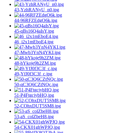
43-YzhRANyU_n0.jpg
44-96RFZEdgO6k.jpg
45-qBs16Q4aIsY.jpg
46_i2x1mEboE4.jpg
47-Mwb3YnN4YKI.jpg
48-hYkoje9h2ZM.jpg
49-YfJ0f3C3f_c.jpg
50-qC3Q6CZtNQc.jpg
51-P4FtgcjybHQ.jpg
52-COhxDUT5SM8.jpg
53-aS_colZbeH8.jpg
54-CKX01ghWPJQ.jpg