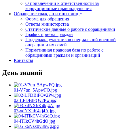
О привлечении к ответственности за
коррупционные правонарушения
Обращение граждан и иных лиц
Форма для обращения
Ответы министерства
Статические данные о работе с обращениями
График приёма граждан
Поддержка участников специальной военной
операции и их семей
Нормативная правовая база по работе с
обращениями граждан и организаций
Контакты
День знаний
01-V7tm_5ApwFQ.jpg
02-LFDBlFQv2Pw.jpg
03-xdNXhK4kj4A.jpg
04-ITIkCV4hGdQ.jpg