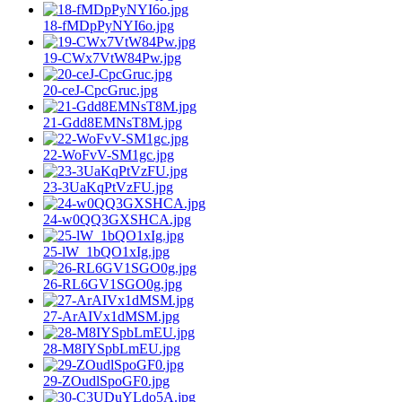
18-fMDpPyNYI6o.jpg
19-CWx7VtW84Pw.jpg
20-ceJ-CpcGruc.jpg
21-Gdd8EMNsT8M.jpg
22-WoFvV-SM1gc.jpg
23-3UaKqPtVzFU.jpg
24-w0QQ3GXSHCA.jpg
25-lW_1bQO1xIg.jpg
26-RL6GV1SGO0g.jpg
27-ArAIVx1dMSM.jpg
28-M8IYSpbLmEU.jpg
29-ZOudlSpoGF0.jpg