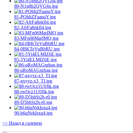
80-N1g8h2QVG6s.jpg
81-POhhZFaanaY.jpg
82-AfrFa8nkfl4.jpg
83-MFn06MarIMQ.jpg
84-0BKTeVuBbRU.jpg
85-5Yi4ELMIZ6E.jpg
86-uRoMAGnrhag.jpg
87-gxyvz-x3_TI.jpg
88-rwOcz1U0Jik.jpg
89-D5bhSt2h-r0.jpg
90-b6qNrkIsxu4.jpg
<< Назад в галерею