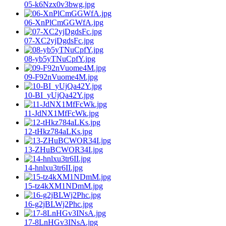
05-k6Nzx0v3bwg.jpg
06-XnPlCmGGWfA.jpg
07-XC2yjDgdsFc.jpg
08-yb5yTNuCpfY.jpg
09-F92nVuome4M.jpg
10-BI_yUjQa42Y.jpg
11-JdNX1MfFcWk.jpg
12-tHkz784aLKs.jpg
13-ZHuBCWOR34I.jpg
14-hnlxu3tr6II.jpg
15-tz4kXM1NDmM.jpg
16-g2jBLWj2Phc.jpg
17-8LnHGv3INsA.jpg