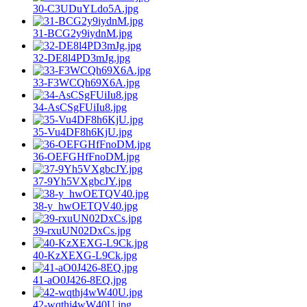
30-C3UDuYLdo5A.jpg
31-BCG2y9iydnM.jpg
32-DE8l4PD3mJg.jpg
33-F3WCQh69X6A.jpg
34-AsCSgFUiIu8.jpg
35-Vu4DF8h6KjU.jpg
36-OEFGHfFnoDM.jpg
37-9Yh5VXgbcJY.jpg
38-y_hwOETQV40.jpg
39-rxuUN02DxCs.jpg
40-KzXEXG-L9Ck.jpg
41-aO0J426-8EQ.jpg
42-wqthj4wW40U.jpg