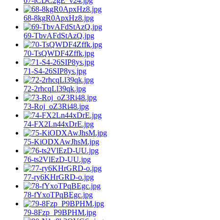
67-iCDC2gE_v24.jpg
68-8kgR0ApxHz8.jpg
69-TbvAFdStAzQ.jpg
70-TsQWDF4Zffk.jpg
71-S4-26SIP8ys.jpg
72-2rhcqLl39qk.jpg
73-Roj_oZ3Ri48.jpg
74-FX2Ln44xDrE.jpg
75-KiODXAwJhsM.jpg
76-ts2VlEzD-UU.jpg
77-ry6KHrGRD-o.jpg
78-fYxoTPqBEgc.jpg
79-8Fzp_P9BPHM.jpg