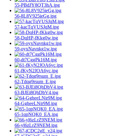
55-PBdJY8QT3hA.jpg
56-8L8V925ieGg.jpg
57-kacTqVUSJqM.jpg
58-DqHP-fKkg0w.jpg
59-oyxNavnkg1w.jpg
60-dt7CggPk16M.jpg
61-fKyN2JOA6yc.jpg
62-Tdqg9rsum_E.jpg
63-BJEi8QhDbV4.jpg
64-GgheeLNir9M.jpg
65-1qpNQK0_EA.jpg
66-yl6zLrZ9NEM.jpg