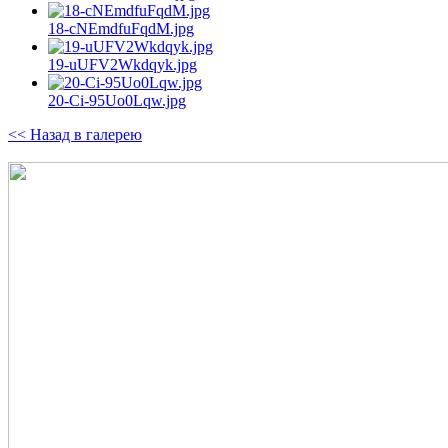
18-cNEmdfuFqdM.jpg
19-uUFV2Wkdqyk.jpg
20-Ci-95Uo0Lqw.jpg
<< Назад в галерею