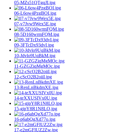
05-MZs51QTgqJI.jpg
06-L6ow4PzgBOI.jpg
07-v7Jvw9Wex5E.jpg
08-5D160wrmFQM.jpg
09-3FTcDx93dvI.jpg
10-Jdvlo9UqBkM.jpg
11-GZGZiqMgMOc.jpg
12-cScO2B2oiiI.jpg
13-RenLnBkdmXE.jpg
14-teXXUSIVx0U.jpg
15-gjpY8R1N8LQ.jpg
16-p6abQgXd77o.jpg
17-e2mGFlUZ2Zw.jpg