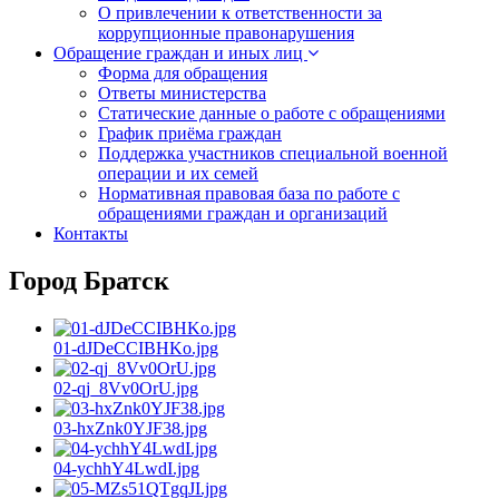
О привлечении к ответственности за
коррупционные правонарушения
Обращение граждан и иных лиц
Форма для обращения
Ответы министерства
Статические данные о работе с обращениями
График приёма граждан
Поддержка участников специальной военной
операции и их семей
Нормативная правовая база по работе с
обращениями граждан и организаций
Контакты
Город Братск
01-dJDeCCIBHKo.jpg
02-qj_8Vv0OrU.jpg
03-hxZnk0YJF38.jpg
04-ychhY4LwdI.jpg