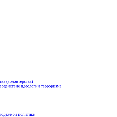
ва (волонтерства)
водействие идеологии терроризма
олодежной политики