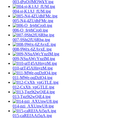
003-tPoQjJMOWkY.jpg
004-sj-K1AJ_fUM.jpg
005-N4-4ZUdhFMc.jpg
006-O_fejrhCro0.jpg
007-9Sht2fU6Rhg.jpg
008-9Wrx-6ZAvxE.jpg
009-NSuAWcYnzIM.jpg
010-utT45AHnyzM.jpg
011-MWe-oqDzlO4.jpg
012-CxXh_vpGTLE.jpg
013-Tgz9t2wQiE4.jpg
014-pzi_AXUnwU8.jpg
015-caREfAAi5qA.jpg