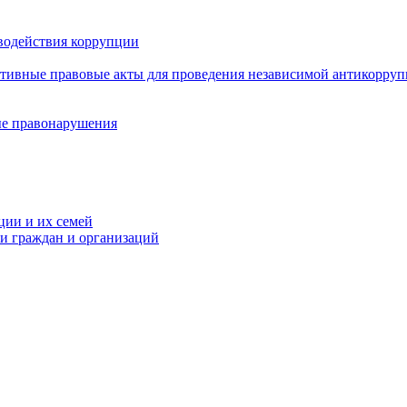
водействия коррупции
ативные правовые акты для проведения независимой антикорру
ые правонарушения
ции и их семей
ми граждан и организаций