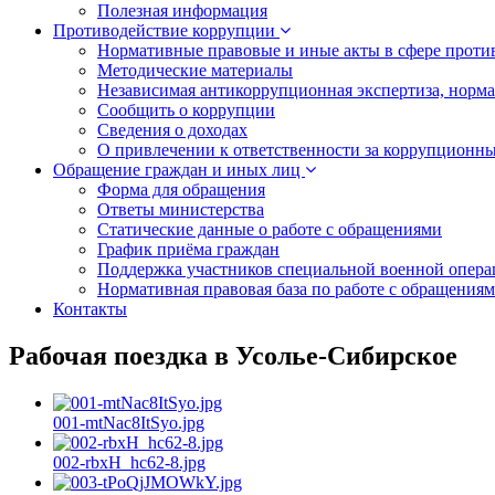
Полезная информация
Противодействие коррупции
Нормативные правовые и иные акты в сфере проти
Методические материалы
Независимая антикоррупционная экспертиза, норм
Сообщить о коррупции
Сведения о доходах
О привлечении к ответственности за коррупционн
Обращение граждан и иных лиц
Форма для обращения
Ответы министерства
Статические данные о работе с обращениями
График приёма граждан
Поддержка участников специальной военной опера
Нормативная правовая база по работе с обращения
Контакты
Рабочая поездка в Усолье-Сибирское
001-mtNac8ItSyo.jpg
002-rbxH_hc62-8.jpg