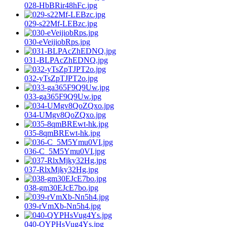
028-HbBRir48hFc.jpg
029-s22Mf-LEBzc.jpg
030-eVeijiobRps.jpg
031-BLPAcZhEDNQ.jpg
032-yTsZpTJPT2o.jpg
033-ga365F9Q9Uw.jpg
034-UMgv8QoZQxo.jpg
035-8qmBREwt-hk.jpg
036-C_5M5Ymu0VI.jpg
037-RlxMjky32Hg.jpg
038-gm30EJcE7bo.jpg
039-rVmXb-Nn5h4.jpg
040-QYPHsVug4Ys.jpg