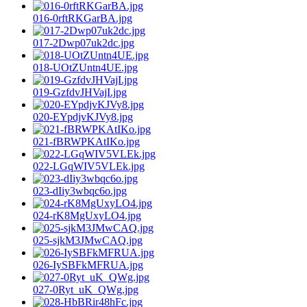
016-0rftRKGarBA.jpg
017-2Dwp07uk2dc.jpg
018-UOtZUntn4UE.jpg
019-GzfdvJHVajI.jpg
020-EYpdjvKJVy8.jpg
021-fBRWPKAtIKo.jpg
022-LGqWIV5VLEk.jpg
023-dIiy3wbqc6o.jpg
024-rK8MgUxyLO4.jpg
025-sjkM3JMwCAQ.jpg
026-IySBFkMFRUA.jpg
027-0Ryt_uK_QWg.jpg