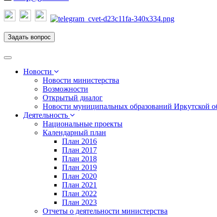
Задать вопрос
Toggle
navigation
Новости
Новости министерства
Возможности
Открытый диалог
Новости муниципальных образований Иркутской о
Деятельность
Национальные проекты
Календарный план
План 2016
План 2017
План 2018
План 2019
План 2020
План 2021
План 2022
План 2023
Отчеты о деятельности министерства