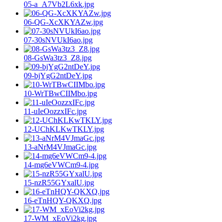
05-a_A7Vb2L6xk.jpg
06-QG-XcXKYAZw.jpg
07-30sNVUkI6ao.jpg
08-GsWa3tz3_Z8.jpg
09-bjYgG2ntDeY.jpg
10-WrTBwCIIMbo.jpg
11-uIeOozzxIFc.jpg
12-UChKLKwTKLY.jpg
13-aNrM4VJmaGc.jpg
14-mg6eVWCm9-4.jpg
15-nzR55GYxalU.jpg
16-eTnHQY-QKXQ.jpg
17-WM_xEoVi2kg.jpg