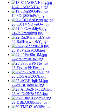
18-Z1JAOKVHzug.jpg
19-8DejS9QoPs0.jpg
20-iC0TVNOwgQw.jpg
21-0oGzwrkljy8.jpg
22-Ra2Kwwt_zkY.jpg
23-KyVZdzx0A8.jpg
24-dfsFm9ln_iM.jpg
25-Fyvt-wPNFtw.jpg
26-uf6GAcfCQ7k.jpg
27-aiC3HjJqjKM.jpg
28-AhDe2N8x5EA.jpg
29-DBhA038pmvo.jpg