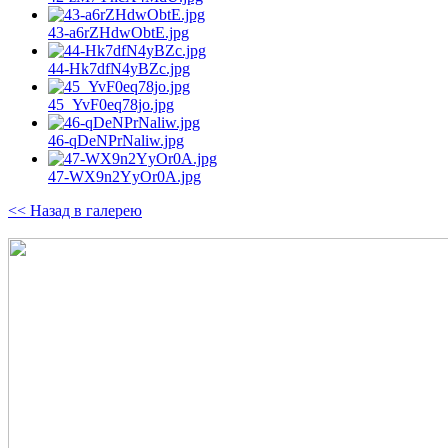
43-a6rZHdwObtE.jpg
44-Hk7dfN4yBZc.jpg
45_YvF0eq78jo.jpg
46-qDeNPrNaliw.jpg
47-WX9n2YyOr0A.jpg
<< Назад в галерею