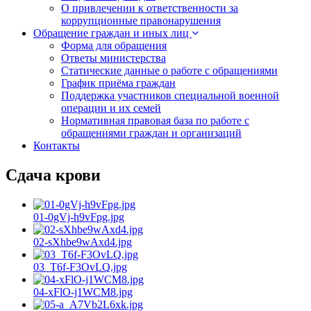
О привлечении к ответственности за
коррупционные правонарушения
Обращение граждан и иных лиц
Форма для обращения
Ответы министерства
Статические данные о работе с обращениями
График приёма граждан
Поддержка участников специальной военной
операции и их семей
Нормативная правовая база по работе с
обращениями граждан и организаций
Контакты
Сдача крови
01-0gVj-h9vFpg.jpg
02-sXhbe9wAxd4.jpg
03_T6f-F3OvLQ.jpg
04-xFlO-j1WCM8.jpg