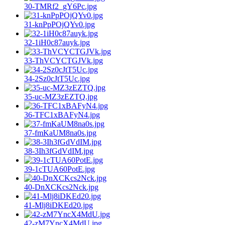
30-TMRf2_gY6Pc.jpg
31-knPpPOjQYv0.jpg
32-1iH0c87auyk.jpg
33-ThVCYCTGJVk.jpg
34-2Sz0cJtT5Uc.jpg
35-uc-MZ3zEZTQ.jpg
36-TFC1xBAFyN4.jpg
37-fmKaUM8na0s.jpg
38-3Ih3fGdVdIM.jpg
39-1cTUA60PotE.jpg
40-DnXCKcs2Nck.jpg
41-Mlj8iDKEd20.jpg
42-zM7YncX4MdU.jpg