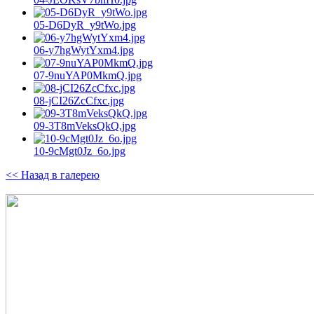
05-D6DyR_y9tWo.jpg
06-y7hgWytYxm4.jpg
07-9nuYAP0MkmQ.jpg
08-jCI26ZcCfxc.jpg
09-3T8mVeksQkQ.jpg
10-9cMgt0Jz_6o.jpg
<< Назад в галерею