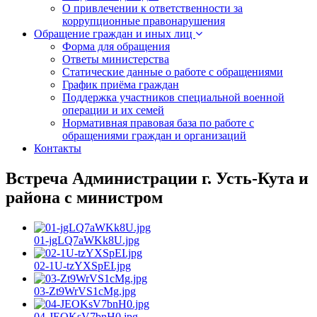
О привлечении к ответственности за
коррупционные правонарушения
Обращение граждан и иных лиц
Форма для обращения
Ответы министерства
Статические данные о работе с обращениями
График приёма граждан
Поддержка участников специальной военной
операции и их семей
Нормативная правовая база по работе с
обращениями граждан и организаций
Контакты
Встреча Администрации г. Усть-Кута и
района с министром
01-jgLQ7aWKk8U.jpg
02-1U-tzYXSpEI.jpg
03-Zt9WrVS1cMg.jpg
04-JEOKsV7bnH0.jpg