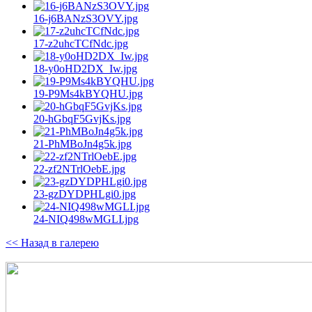
16-j6BANzS3OVY.jpg
17-z2uhcTCfNdc.jpg
18-y0oHD2DX_Iw.jpg
19-P9Ms4kBYQHU.jpg
20-hGbqF5GvjKs.jpg
21-PhMBoJn4g5k.jpg
22-zf2NTrlOebE.jpg
23-gzDYDPHLgi0.jpg
24-NIQ498wMGLI.jpg
<< Назад в галерею