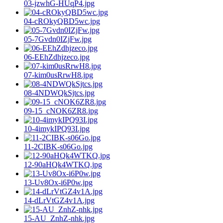
03-jzwhG-HUqP4.jpg
04-cROkyQBD5wc.jpg
05-7Gvdn0IZjFw.jpg
06-EEhZdhjzeco.jpg
07-kim0usRrwH8.jpg
08-4NDWQkSjtcs.jpg
09-15_cNOK6ZR8.jpg
10-4imykIPQ93I.jpg
11-2CIBK-s06Go.jpg
12-90aHQk4WTKQ.jpg
13-Uv8Ox-i6P0w.jpg
14-dLrVtGZ4v1A.jpg
15-AU_ZnhZ-nhk.jpg