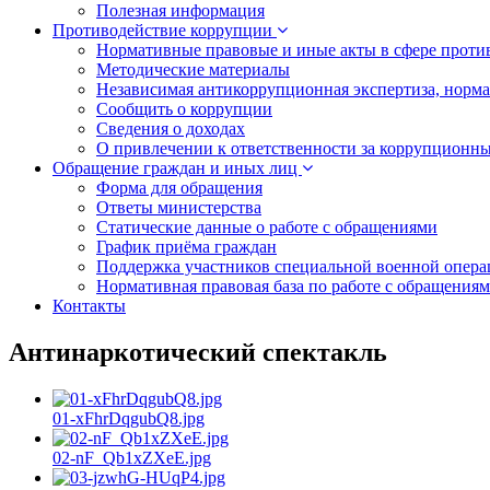
Полезная информация
Противодействие коррупции
Нормативные правовые и иные акты в сфере проти
Методические материалы
Независимая антикоррупционная экспертиза, норм
Сообщить о коррупции
Сведения о доходах
О привлечении к ответственности за коррупционн
Обращение граждан и иных лиц
Форма для обращения
Ответы министерства
Статические данные о работе с обращениями
График приёма граждан
Поддержка участников специальной военной опера
Нормативная правовая база по работе с обращения
Контакты
Антинаркотический спектакль
01-xFhrDqgubQ8.jpg
02-nF_Qb1xZXeE.jpg