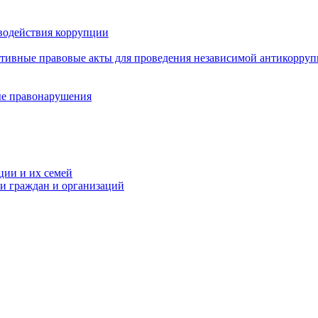
водействия коррупции
ативные правовые акты для проведения независимой антикорру
ые правонарушения
ции и их семей
ми граждан и организаций