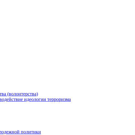
ва (волонтерства)
водействие идеологии терроризма
олодежной политики