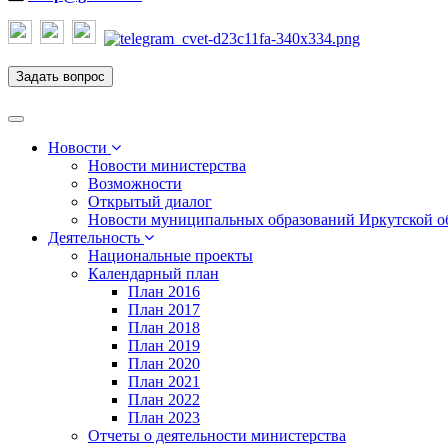
Задать вопрос
Toggle
navigation
Новости
Новости министерства
Возможности
Открытый диалог
Новости муниципальных образований Иркутской о
Деятельность
Национальные проекты
Календарный план
План 2016
План 2017
План 2018
План 2019
План 2020
План 2021
План 2022
План 2023
Отчеты о деятельности министерства