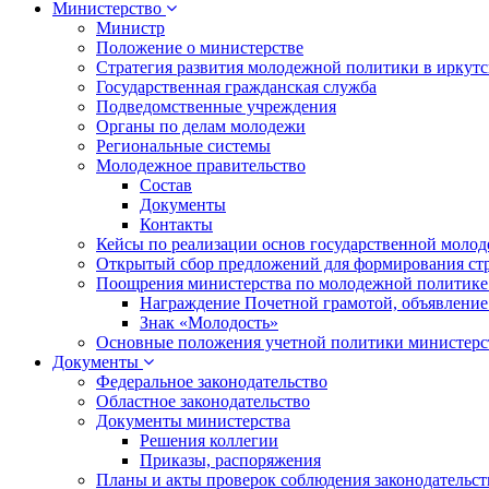
Министерство
Министр
Положение о министерстве
Стратегия развития молодежной политики в иркутск
Государственная гражданская служба
Подведомственные учреждения
Органы по делам молодежи
Региональные системы
Молодежное правительство
Состав
Документы
Контакты
Кейсы по реализации основ государственной моло
Открытый сбор предложений для формирования ст
Поощрения министерства по молодежной политике
Награждение Почетной грамотой, объявление
Знак «Молодость»
Основные положения учетной политики министерс
Документы
Федеральное законодательство
Областное законодательство
Документы министерства
Решения коллегии
Приказы, распоряжения
Планы и акты проверок соблюдения законодательс