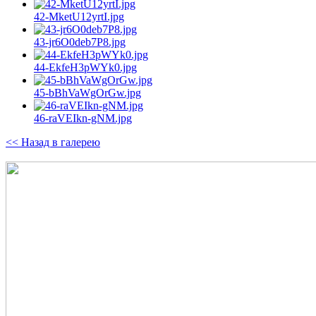
42-MketU12yrtI.jpg
43-jr6O0deb7P8.jpg
44-EkfeH3pWYk0.jpg
45-bBhVaWgOrGw.jpg
46-raVEIkn-gNM.jpg
<< Назад в галерею