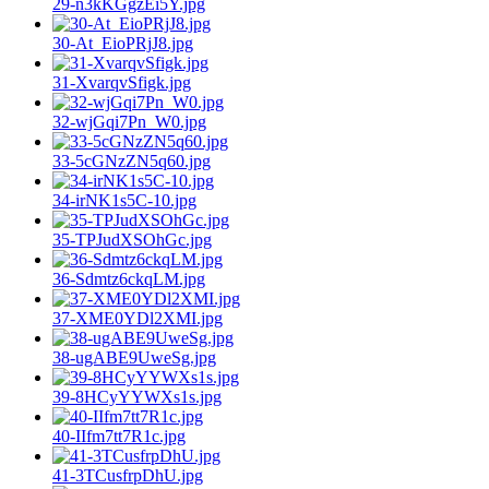
29-n3kKGgzEi5Y.jpg
30-At_EioPRjJ8.jpg
31-XvarqvSfigk.jpg
32-wjGqi7Pn_W0.jpg
33-5cGNzZN5q60.jpg
34-irNK1s5C-10.jpg
35-TPJudXSOhGc.jpg
36-Sdmtz6ckqLM.jpg
37-XME0YDl2XMI.jpg
38-ugABE9UweSg.jpg
39-8HCyYYWXs1s.jpg
40-IIfm7tt7R1c.jpg
41-3TCusfrpDhU.jpg