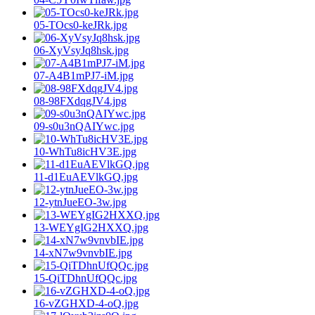
05-TOcs0-keJRk.jpg
06-XyVsyJq8hsk.jpg
07-A4B1mPJ7-iM.jpg
08-98FXdqgJV4.jpg
09-s0u3nQAIYwc.jpg
10-WhTu8icHV3E.jpg
11-d1EuAEVlkGQ.jpg
12-ytnJueEO-3w.jpg
13-WEYgIG2HXXQ.jpg
14-xN7w9vnvbIE.jpg
15-QiTDhnUfQQc.jpg
16-vZGHXD-4-oQ.jpg