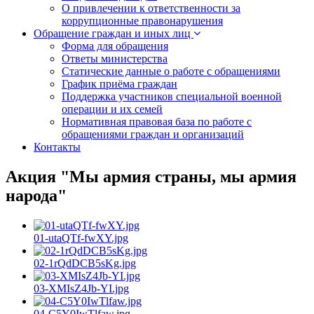
О привлечении к ответственности за
коррупционные правонарушения
Обращение граждан и иных лиц
Форма для обращения
Ответы министерства
Статические данные о работе с обращениями
График приёма граждан
Поддержка участников специальной военной
операции и их семей
Нормативная правовая база по работе с
обращениями граждан и организаций
Контакты
Акция "Мы армия страны, мы армия
народа"
01-utaQTf-fwXY.jpg
02-1rQdDCB5sKg.jpg
03-XMIsZ4Jb-YI.jpg
04-C5Y0IwTlfaw.jpg