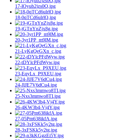
17-lOyub2jzs0Q.jpg
18-0qTCd6ulrlQ.jpg
19-jGTnYnZjx8g.jpg
20-3yr1PP_m9lM.jpg
21-LyKgQeGXn_c.jpg
22-tDYlcPFdWyw.jpg
23-EqyLx_P9XEU.jpg
24-JlJE7V6dCu4.jpg
25-Nxs3mmwo8TI.jpg
26-4KW3b4-Vj4Y.jpg
27-05Pm638ikfA.jpg
28-3xFSKk5y2tg.jpg