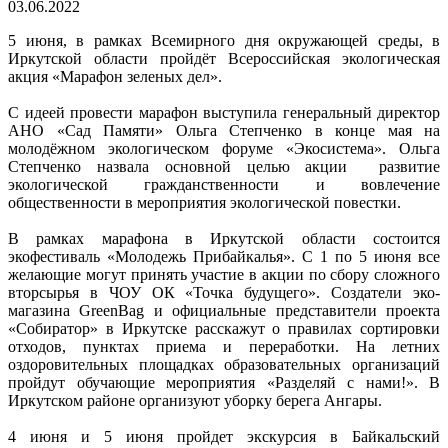
03.06.2022
5 июня, в рамках Всемирного дня окружающей среды, в
Иркутской области пройдёт Всероссийская экологическая
акция «Марафон зеленых дел».
С идеей провести марафон выступила генеральный директор
АНО «Сад Памяти» Ольга Степченко в конце мая на
молодёжном экологическом форуме «Экосистема». Ольга
Степченко назвала основной целью акции развитие
экологической гражданственности и вовлечение
общественности в мероприятия экологической повестки.
В рамках марафона в Иркутской области состоится
экофестиваль «Молодежь Прибайкалья». С 1 по 5 июня все
желающие могут принять участие в акции по сбору сложного
вторсырья в ЧОУ ОК «Точка будущего». Создатели эко-
магазина GreenBag и официальные представители проекта
«Собиратор» в Иркутске расскажут о правилах сортировки
отходов, пунктах приема и переработки. На летних
оздоровительных площадках образовательных организаций
пройдут обучающие мероприятия «Разделяй с нами!». В
Иркутском районе организуют уборку берега Ангары.
4 июня и 5 июня пройдет экскурсия в Байкальский