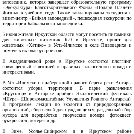
заповедник, которая завершает образовательную программу
«Экокультура» Благотворительного Фонда «Подари Планете
Жизнь» в учебном году. Также запланированы экскурсия в
визит-центр «Байкал заповедный», пешеходная экскурсии по
территории Байкальского заповедника.
5 июня жители Иркутской области могут посетить питомники
для животных: питомник К-9 в Иркутске, приют для
животных «Хатико» в Усть-Илимске и селе Пивовариха и
помочь в их благоустройстве.
В Академической роще в Иркутске состоится плоггинг,
совмещенный с лекцией о правилах экологичного похода и
интерактивами.
В Усть-Илимске на набережной правого берега реки Ангары
состоится уборка территории. В парке развлечения
«Кругозор» в Ангарске пройдет Экологический фестиваль
«Шура» (Широкомасштабные Улучшения Родного Ангарска).
В программе: лекции по экологии от природоохранных
организаций, сбор вещей для нуждающихся, раздельный сбор
мусора для переработки, творческие номера, фотоквест,
буккроссинг, лотерея и др.
В Зиме, Усолье-Сибирском и в Иркутском районе