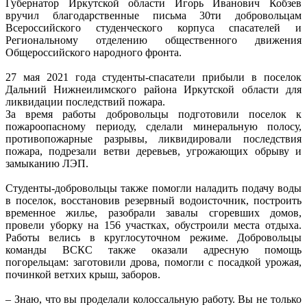
Губернатор Иркутской области Игорь Иванович Кобзев
вручил благодарственные письма 30ти добровольцам
Всероссийского студенческого корпуса спасателей и
Региональному отделению общественного движения
Общероссийского народного фронта.
27 мая 2021 года студенты-спасатели прибыли в поселок
Дальний Нижнеилимского района Иркутской области для
ликвидации последствий пожара.
За время работы добровольцы подготовили поселок к
пожароопасному периоду, сделали минеральную полосу,
противопожарные разрывы, ликвидировали последствия
пожара, подрезали ветви деревьев, угрожающих обрыву и
замыканию ЛЭП.
Студенты-добровольцы также помогли наладить подачу воды
в поселок, восстановив резервный водоисточник, построить
временное жилье, разобрали завалы сгоревших домов,
провели уборку на 156 участках, обустроили места отдыха.
Работы велись в круглосуточном режиме. Добровольцы
команды ВСКС также оказали адресную помощь
погорельцам: заготовили дрова, помогли с посадкой урожая,
починкой ветхих крыш, заборов.
– Знаю, что вы проделали колоссальную работу. Вы не только