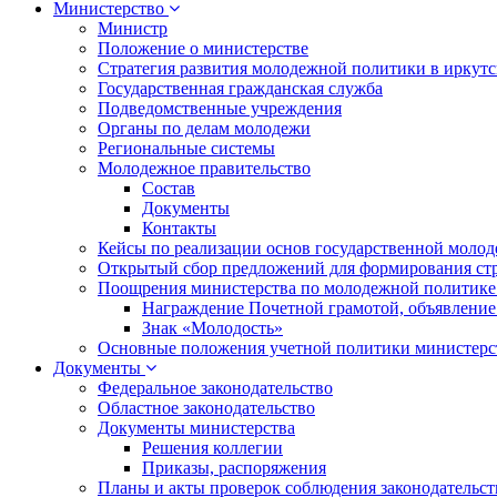
Министерство
Министр
Положение о министерстве
Стратегия развития молодежной политики в иркутск
Государственная гражданская служба
Подведомственные учреждения
Органы по делам молодежи
Региональные системы
Молодежное правительство
Состав
Документы
Контакты
Кейсы по реализации основ государственной моло
Открытый сбор предложений для формирования ст
Поощрения министерства по молодежной политике
Награждение Почетной грамотой, объявление
Знак «Молодость»
Основные положения учетной политики министерс
Документы
Федеральное законодательство
Областное законодательство
Документы министерства
Решения коллегии
Приказы, распоряжения
Планы и акты проверок соблюдения законодательс