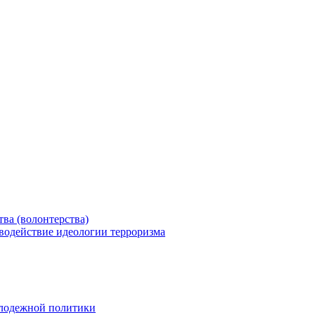
ва (волонтерства)
водействие идеологии терроризма
олодежной политики