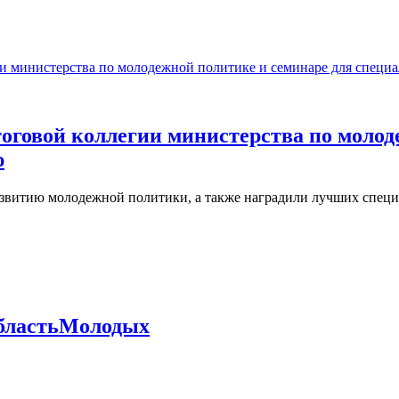
тоговой коллегии министерства по моло
ю
азвитию молодежной политики, а также наградили лучших спец
бластьМолодых