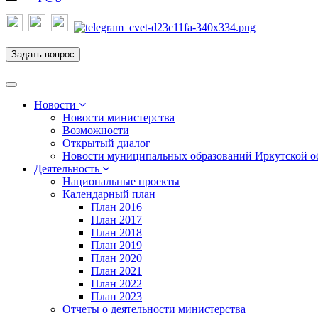
Задать вопрос
Toggle
navigation
Новости
Новости министерства
Возможности
Открытый диалог
Новости муниципальных образований Иркутской о
Деятельность
Национальные проекты
Календарный план
План 2016
План 2017
План 2018
План 2019
План 2020
План 2021
План 2022
План 2023
Отчеты о деятельности министерства