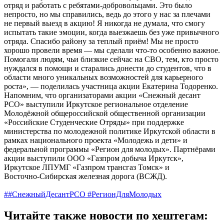
отряд и работать с ребятами-добровольцами. Это было
непросто, но мы справились, ведь до этого у нас за плечами
не первый выезд в акцию! Я никогда не думала, что смогу
испытать такие эмоции, когда выезжаешь без уже привычного
отряда. Спасибо району за теплый приём! Мы не просто
хорошо провели время — мы сделали что-то особенно важное.
Помогали людям, чьи близкие сейчас на СВО, тем, кто просто
нуждался в помощи и старались донести до студентов, что в
области много уникальных возможностей для карьерного
роста», — поделилась участница акции Екатерина Тодоренко.
Напомним, что организаторами акции «Снежный десант
РСО» выступили Иркутское региональное отделение
Молодёжной общероссийской общественной организации
«Российские Студенческие Отряды» при поддержке
министерства по молодежной политике Иркутской области в
рамках национального проекта «Молодежь и дети» и
федеральной программы «Регион для молодых». Партнёрами
акции выступили ООО «Газпром добыча Иркутск»,
Иркутское ЛПУМГ «Газпром трансгаз Томск» и
Восточно‑Сибирская железная дорога (ВСЖД).
##СнежныйДесантРСО #РегионДляМолодых
Читайте также новости по хештегам: