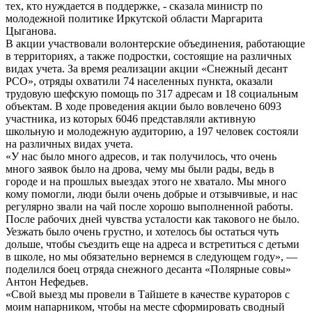
тех, кто нуждается в поддержке, - сказала министр по
молодежной политике Иркутской области Маргарита
Цыганова.
В акции участвовали волонтерские объединения, работающие
в территориях, а также подростки, состоящие на различных
видах учета. За время реализации акции «Снежный десант
РСО», отряды охватили 74 населенных пункта, оказали
трудовую шефскую помощь по 317 адресам и 18 социальным
объектам. В ходе проведения акции было вовлечено 6093
участника, из которых 6046 представляли активную
школьную и молодежную аудиторию, а 197 человек состояли
на различных видах учета.
«У нас было много адресов, и так получилось, что очень
много заявок было на дрова, чему мы были рады, ведь в
городе и на прошлых выездах этого не хватало. Мы много
кому помогли, люди были очень добрые и отзывчивые, и нас
регулярно звали на чай после хорошо выполненной работы.
После рабочих дней чувства усталости как такового не было.
Уезжать было очень грустно, и хотелось бы остаться чуть
дольше, чтобы съездить еще на адреса и встретиться с детьми
в школе, но мы обязательно вернемся в следующем году», —
поделился боец отряда снежного десанта «Полярные совы»
Антон Нефедьев.
«Свой выезд мы провели в Тайшете в качестве кураторов с
моим напарником, чтобы на месте сформировать сводный