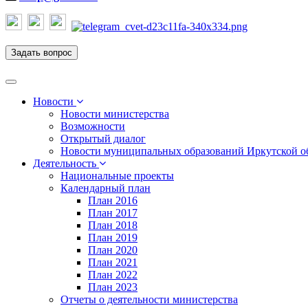
Задать вопрос
Toggle
navigation
Новости
Новости министерства
Возможности
Открытый диалог
Новости муниципальных образований Иркутской о
Деятельность
Национальные проекты
Календарный план
План 2016
План 2017
План 2018
План 2019
План 2020
План 2021
План 2022
План 2023
Отчеты о деятельности министерства