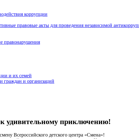
водействия коррупции
ативные правовые акты для проведения независимой антикорру
ые правонарушения
ции и их семей
ми граждан и организаций
я к удивительному приключению!
 смену Всероссийского детского центра «Смена»!