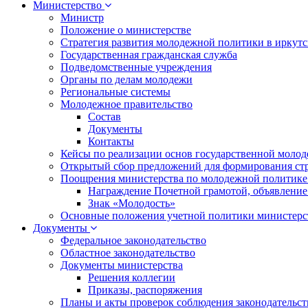
Министерство
Министр
Положение о министерстве
Стратегия развития молодежной политики в иркутск
Государственная гражданская служба
Подведомственные учреждения
Органы по делам молодежи
Региональные системы
Молодежное правительство
Состав
Документы
Контакты
Кейсы по реализации основ государственной моло
Открытый сбор предложений для формирования ст
Поощрения министерства по молодежной политике
Награждение Почетной грамотой, объявление
Знак «Молодость»
Основные положения учетной политики министерс
Документы
Федеральное законодательство
Областное законодательство
Документы министерства
Решения коллегии
Приказы, распоряжения
Планы и акты проверок соблюдения законодательс