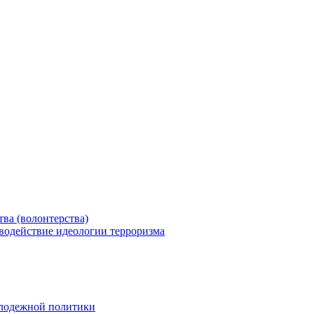
ва (волонтерства)
водействие идеологии терроризма
олодежной политики