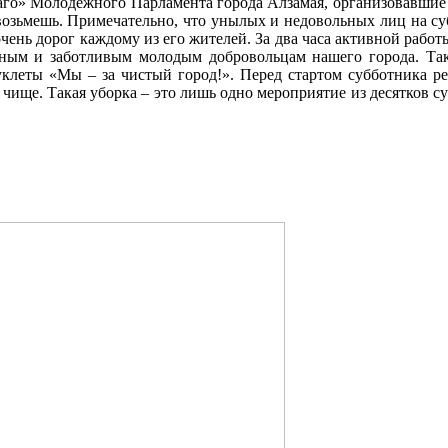
аго» Молодежного Парламента города Алзамая, организовавшие 7
зьмешь. Примечательно, что унылых и недовольных лиц на суб
очень дорог каждому из его жителей. За два часа активной рабо
стным и заботливым молодым добровольцам нашего города. Та
клеты «Мы – за чистый город!». Перед стартом субботника реб
с чище. Такая уборка – это лишь одно мероприятие из десятков с