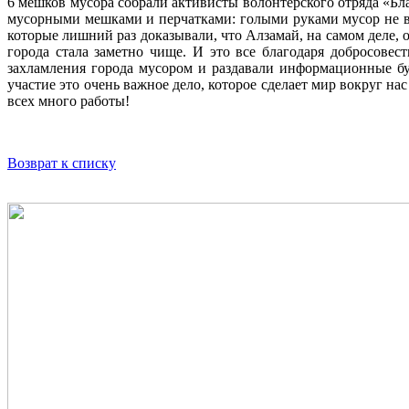
6 мешков мусора собрали активисты волонтерского отряда «Бл
мусорными мешками и перчатками: голыми руками мусор не во
которые лишний раз доказывали, что Алзамай, на самом деле, 
города стала заметно чище. И это все благодаря добросове
захламления города мусором и раздавали информационные бу
участие это очень важное дело, которое сделает мир вокруг на
всех много работы!
Возврат к списку