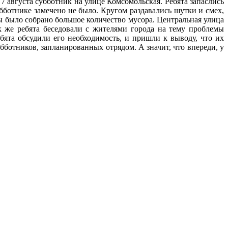
 августа субботник на улице Комсомольская. Ребята запаслись
ботнике замечено не было. Кругом раздавались шутки и смех,
ты было собрано большое количество мусора. Центральная улица
к же ребята беседовали с жителями города на тему проблемы
ята обсудили его необходимость, и пришли к выводу, что их
убботников, запланированных отрядом. А значит, что впереди, у