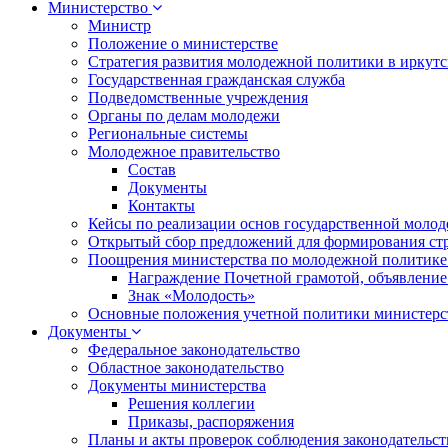
Министерство
Министр
Положение о министерстве
Стратегия развития молодежной политики в иркутск
Государственная гражданская служба
Подведомственные учреждения
Органы по делам молодежи
Региональные системы
Молодежное правительство
Состав
Документы
Контакты
Кейсы по реализации основ государственной моло
Открытый сбор предложений для формирования ст
Поощрения министерства по молодежной политике
Награждение Почетной грамотой, объявление
Знак «Молодость»
Основные положения учетной политики министерс
Документы
Федеральное законодательство
Областное законодательство
Документы министерства
Решения коллегии
Приказы, распоряжения
Планы и акты проверок соблюдения законодательс