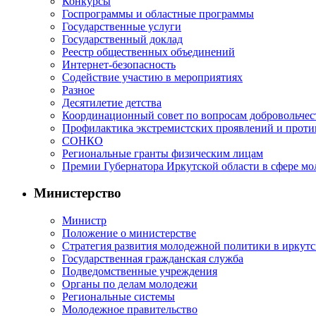
Конкурсы
Госпрограммы и областные программы
Государственные услуги
Государственный доклад
Реестр общественных объединений
Интернет-безопасность
Содействие участию в мероприятиях
Разное
Десятилетие детства
Координационный совет по вопросам добровольчест
Профилактика экстремистских проявлений и проти
СОНКО
Региональные гранты физическим лицам
Премии Губернатора Иркутской области в сфере м
Министерство
Министр
Положение о министерстве
Стратегия развития молодежной политики в иркутск
Государственная гражданская служба
Подведомственные учреждения
Органы по делам молодежи
Региональные системы
Молодежное правительство