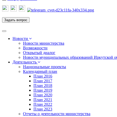
Задать вопрос
Toggle
navigation
Новости
Новости министерства
Возможности
Открытый диалог
Новости муниципальных образований Иркутской о
Деятельность
Национальные проекты
Календарный план
План 2016
План 2017
План 2018
План 2019
План 2020
План 2021
План 2022
План 2023
Отчеты о деятельности министерства