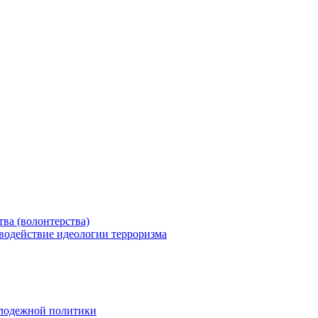
ва (волонтерства)
водействие идеологии терроризма
олодежной политики