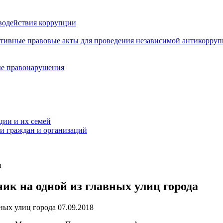
водействия коррупции
ативные правовые акты для проведения независимой антикорру
ые правонарушения
ции и их семей
ми граждан и организаций
и
к на одной из главных улиц города
07.09.2018