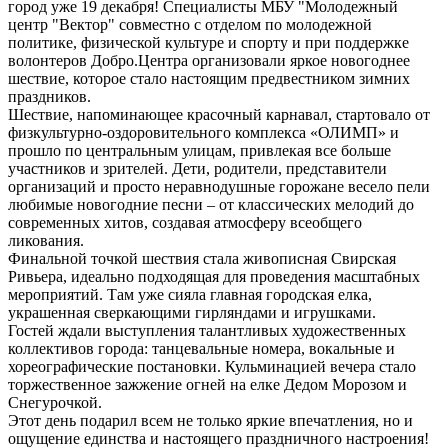
город уже 19 декабря! Специалисты МБУ "Молодежный
центр "Вектор" совместно с отделом по молодежной
политике, физической культуре и спорту и при поддержке
волонтеров Добро.Центра организовали яркое новогоднее
шествие, которое стало настоящим предвестником зимних
праздников.
Шествие, напоминающее красочный карнавал, стартовало от
физкультурно-оздоровительного комплекса «ОЛИМП» и
прошло по центральным улицам, привлекая все больше
участников и зрителей. Дети, родители, представители
организаций и просто неравнодушные горожане весело пели
любимые новогодние песни – от классических мелодий до
современных хитов, создавая атмосферу всеобщего
ликования.
Финальной точкой шествия стала живописная Свирская
Ривьера, идеально подходящая для проведения масштабных
мероприятий. Там уже сияла главная городская елка,
украшенная сверкающими гирляндами и игрушками.
Гостей ждали выступления талантливых художественных
коллективов города: танцевальные номера, вокальные и
хореографические постановки. Кульминацией вечера стало
торжественное зажжение огней на елке Дедом Морозом и
Снегурочкой.
Этот день подарил всем не только яркие впечатления, но и
ощущение единства и настоящего праздничного настроения!