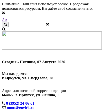
Внимание! Наш сайт использует cookie. Продолжая
A
A
A
A
A
A
фта:
Цветовая схема:
A
пользоваться ресурсом, Вы даёте своё согласие на это.
A
A
Сегодня - Пятница, 07 Августа 2026
Мы находимся:
г. Иркутск, ул. Свердлова, 28
Адрес для почтовой корреспонденции
664027, г. Иркутск, ул. Ленина, 1
8 (3952) 24-06-61
mmp@govirk.ru