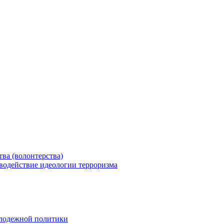
ва (волонтерства)
водействие идеологии терроризма
олодежной политики