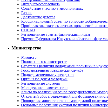
Интернет-безопасность
Содействие участию в мероприятиях
Разное
Десятилетие детства
Координационный совет по вопросам добровольчест
Профилактика экстремистских проявлений и проти
СОНКО
Региональные гранты физическим лицам
Премии Губернатора Иркутской области в сфере м
Министерство
Министр
Положение о министерстве
Стратегия развития молодежной политики в иркутск
Государственная гражданская служба
Подведомственные учреждения
Органы по делам молодежи
Региональные системы
Молодежное правительство
Кейсы по реализации основ государственной моло
Открытый сбор предложений для формирования ст
Поощрения министерства по молодежной политике
Основные положения учетной политики министерс