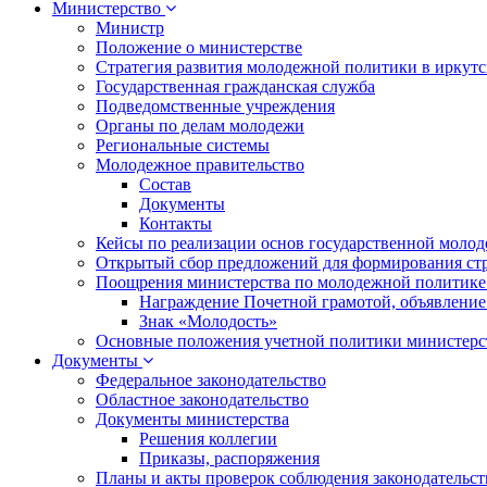
Министерство
Министр
Положение о министерстве
Стратегия развития молодежной политики в иркутск
Государственная гражданская служба
Подведомственные учреждения
Органы по делам молодежи
Региональные системы
Молодежное правительство
Состав
Документы
Контакты
Кейсы по реализации основ государственной моло
Открытый сбор предложений для формирования ст
Поощрения министерства по молодежной политике
Награждение Почетной грамотой, объявление
Знак «Молодость»
Основные положения учетной политики министерс
Документы
Федеральное законодательство
Областное законодательство
Документы министерства
Решения коллегии
Приказы, распоряжения
Планы и акты проверок соблюдения законодательс