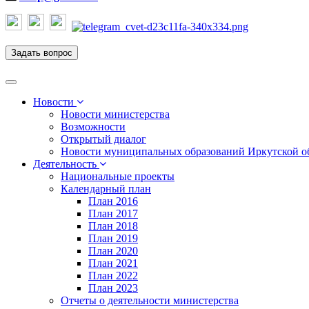
Задать вопрос
Toggle
navigation
Новости
Новости министерства
Возможности
Открытый диалог
Новости муниципальных образований Иркутской о
Деятельность
Национальные проекты
Календарный план
План 2016
План 2017
План 2018
План 2019
План 2020
План 2021
План 2022
План 2023
Отчеты о деятельности министерства