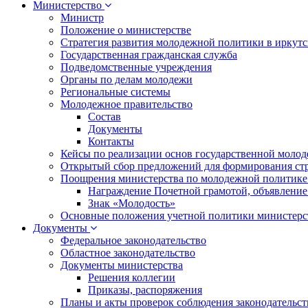
Министерство
Министр
Положение о министерстве
Стратегия развития молодежной политики в иркутск
Государственная гражданская служба
Подведомственные учреждения
Органы по делам молодежи
Региональные системы
Молодежное правительство
Состав
Документы
Контакты
Кейсы по реализации основ государственной моло
Открытый сбор предложений для формирования ст
Поощрения министерства по молодежной политике
Награждение Почетной грамотой, объявление
Знак «Молодость»
Основные положения учетной политики министерс
Документы
Федеральное законодательство
Областное законодательство
Документы министерства
Решения коллегии
Приказы, распоряжения
Планы и акты проверок соблюдения законодательс