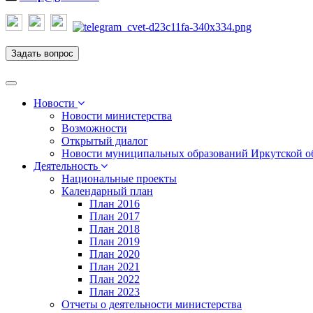
Задать вопрос
Toggle
navigation
Новости
Новости министерства
Возможности
Открытый диалог
Новости муниципальных образований Иркутской о
Деятельность
Национальные проекты
Календарный план
План 2016
План 2017
План 2018
План 2019
План 2020
План 2021
План 2022
План 2023
Отчеты о деятельности министерства