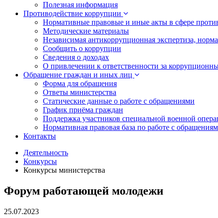
Полезная информация
Противодействие коррупции
Нормативные правовые и иные акты в сфере проти
Методические материалы
Независимая антикоррупционная экспертиза, норм
Сообщить о коррупции
Сведения о доходах
О привлечении к ответственности за коррупционн
Обращение граждан и иных лиц
Форма для обращения
Ответы министерства
Статические данные о работе с обращениями
График приёма граждан
Поддержка участников специальной военной опера
Нормативная правовая база по работе с обращения
Контакты
Деятельность
Конкурсы
Конкурсы министерства
Форум работающей молодежи
25.07.2023