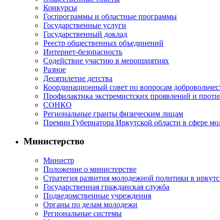
Конкурсы
Госпрограммы и областные программы
Государственные услуги
Государственный доклад
Реестр общественных объединений
Интернет-безопасность
Содействие участию в мероприятиях
Разное
Десятилетие детства
Координационный совет по вопросам добровольчест
Профилактика экстремистских проявлений и проти
СОНКО
Региональные гранты физическим лицам
Премии Губернатора Иркутской области в сфере м
Министерство
Министр
Положение о министерстве
Стратегия развития молодежной политики в иркутск
Государственная гражданская служба
Подведомственные учреждения
Органы по делам молодежи
Региональные системы