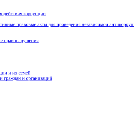
водействия коррупции
ативные правовые акты для проведения независимой антикорру
ые правонарушения
ции и их семей
ми граждан и организаций