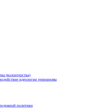
ва (волонтерства)
водействие идеологии терроризма
олодежной политики