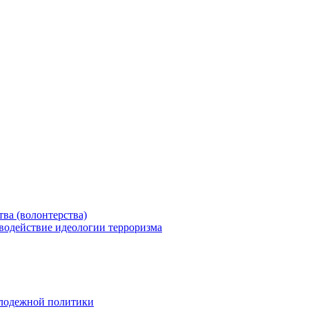
ва (волонтерства)
водействие идеологии терроризма
олодежной политики