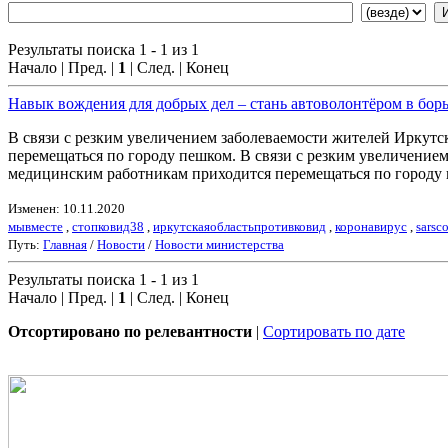
Результаты поиска 1 - 1 из 1
Начало | Пред. |
1
| След. | Конец
Навык вождения для добрых дел – стань автоволонтёром в бор
В связи с резким увеличением заболеваемости жителей Иркутск
перемещаться по городу пешком. В связи с резким увеличением 
медицинским работникам приходится перемещаться по городу п
Изменен: 10.11.2020
мывместе
,
стопковид38
,
иркутскаяобластьпротивковид
,
коронавирус
,
sarsc
Путь:
Главная
/
Новости
/
Новости министерства
Результаты поиска 1 - 1 из 1
Начало | Пред. |
1
| След. | Конец
Отсортировано по релевантности
|
Сортировать по дате