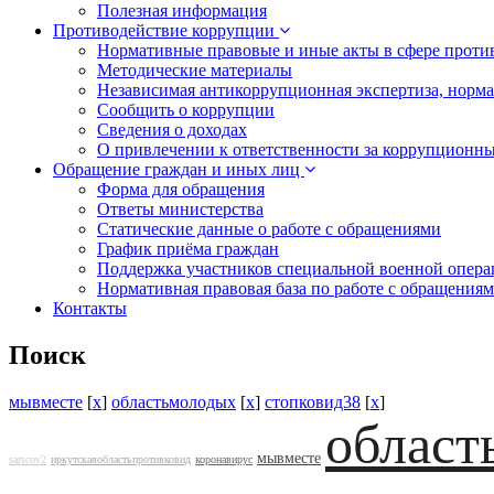
Полезная информация
Противодействие коррупции
Нормативные правовые и иные акты в сфере проти
Методические материалы
Независимая антикоррупционная экспертиза, норм
Сообщить о коррупции
Сведения о доходах
О привлечении к ответственности за коррупционн
Обращение граждан и иных лиц
Форма для обращения
Ответы министерства
Статические данные о работе с обращениями
График приёма граждан
Поддержка участников специальной военной опера
Нормативная правовая база по работе с обращения
Контакты
Поиск
мывместе
[
x
]
областьмолодых
[
x
]
стопковид38
[
x
]
област
мывместе
sarscov2
иркутскаяобластьпротивковид
коронавирус