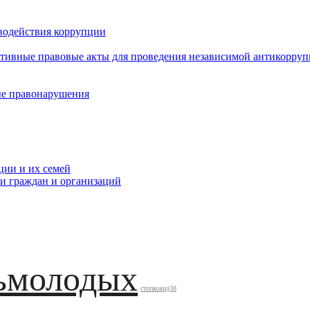
водействия коррупции
ативные правовые акты для проведения независимой антикорру
ые правонарушения
ции и их семей
ми граждан и организаций
ьмолодых
стопковид38