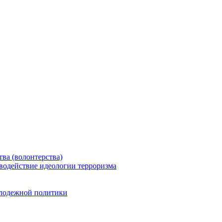
ва (волонтерства)
водействие идеологии терроризма
олодежной политики