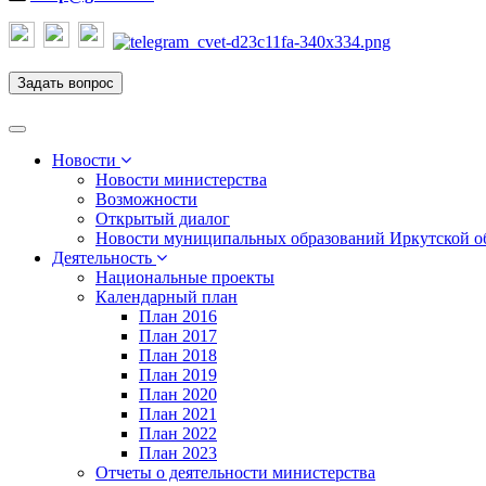
Задать вопрос
Toggle
navigation
Новости
Новости министерства
Возможности
Открытый диалог
Новости муниципальных образований Иркутской о
Деятельность
Национальные проекты
Календарный план
План 2016
План 2017
План 2018
План 2019
План 2020
План 2021
План 2022
План 2023
Отчеты о деятельности министерства