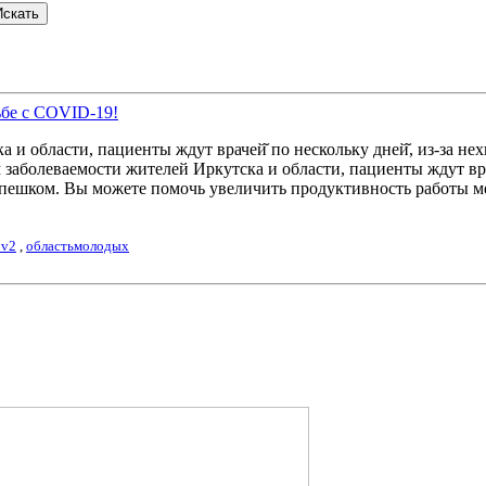
ьбе с COVID-19!
а и области, пациенты ждут врачей̆ по нескольку дней̆, из-за 
заболеваемости жителей Иркутска и области, пациенты ждут врач
ешком. Вы можете помочь увеличить продуктивность работы меди
ov2
,
областьмолодых