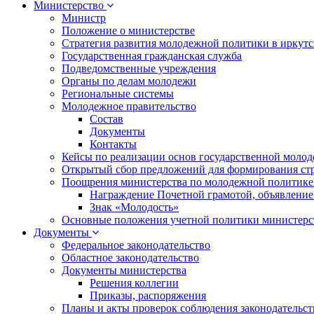
Министерство
Министр
Положение о министерстве
Стратегия развития молодежной политики в иркутск
Государственная гражданская служба
Подведомственные учреждения
Органы по делам молодежи
Региональные системы
Молодежное правительство
Состав
Документы
Контакты
Кейсы по реализации основ государственной моло
Открытый сбор предложений для формирования ст
Поощрения министерства по молодежной политике
Награждение Почетной грамотой, объявление
Знак «Молодость»
Основные положения учетной политики министерс
Документы
Федеральное законодательство
Областное законодательство
Документы министерства
Решения коллегии
Приказы, распоряжения
Планы и акты проверок соблюдения законодательс