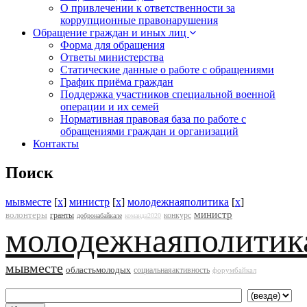
О привлечении к ответственности за
коррупционные правонарушения
Обращение граждан и иных лиц
Форма для обращения
Ответы министерства
Статические данные о работе с обращениями
График приёма граждан
Поддержка участников специальной военной
операции и их семей
Нормативная правовая база по работе с
обращениями граждан и организаций
Контакты
Поиск
мывместе
[
x
]
министр
[
x
]
молодежнаяполитика
[
x
]
министр
волонтеры
гранты
конкурс
добронабайкале
команда2020
молодежнаяполитик
мывместе
областьмолодых
социальнаяактивность
форумбайкал