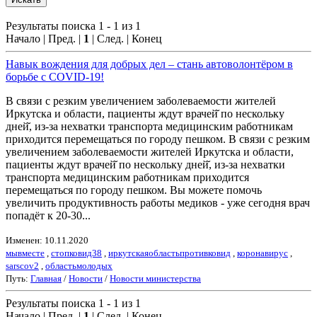
Результаты поиска 1 - 1 из 1
Начало | Пред. |
1
| След. | Конец
Навык вождения для добрых дел – стань автоволонтёром в
борьбе с COVID-19!
В связи с резким увеличением заболеваемости жителей
Иркутска и области, пациенты ждут врачей̆ по нескольку
дней̆, из-за нехватки транспорта медицинским работникам
приходится перемещаться по городу пешком. В связи с резким
увеличением заболеваемости жителей Иркутска и области,
пациенты ждут врачей̆ по нескольку дней̆, из-за нехватки
транспорта медицинским работникам приходится
перемещаться по городу пешком. Вы можете помочь
увеличить продуктивность работы медиков - уже сегодня врач
попадёт к 20-30...
Изменен: 10.11.2020
мывместе
,
стопковид38
,
иркутскаяобластьпротивковид
,
коронавирус
,
sarscov2
,
областьмолодых
Путь:
Главная
/
Новости
/
Новости министерства
Результаты поиска 1 - 1 из 1
Начало | Пред. |
1
| След. | Конец