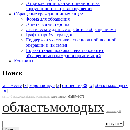
О привлечении к ответственности за
коррупционные правонарушения
Обращение граждан и иных лиц
Форма для обращения
Ответы министерства
Статические данные о работе с обращениями
График приёма граждан
Поддержка участников специальной военной
операции и их семей
Нормативная правовая база по работе с
обращениями граждан и организаций
Контакты
Поиск
мывместе
[
x
]
коронавирус
[
x
]
стопковид38
[
x
]
областьмолодых
[
x
]
мывместе
sarscov2
иркутскаяобластьпротивковид
коронавирус
областьмолодых
стопковид38