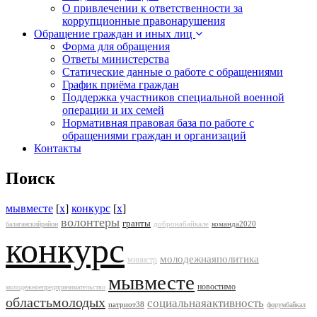
О привлечении к ответственности за
коррупционные правонарушения
Обращение граждан и иных лиц
Форма для обращения
Ответы министерства
Статические данные о работе с обращениями
График приёма граждан
Поддержка участников специальной военной
операции и их семей
Нормативная правовая база по работе с
обращениями граждан и организаций
Контакты
Поиск
мывместе
[
x
]
конкурс
[
x
]
волонтеры
гранты
добронабайкале
команда2020
балаганскийрайон
конкурс
молодежнаяполитика
министр
мывместе
новостимо
молодежноепредпринимательство
областьмолодых
социальнаяактивность
патриот38
форумбайкал