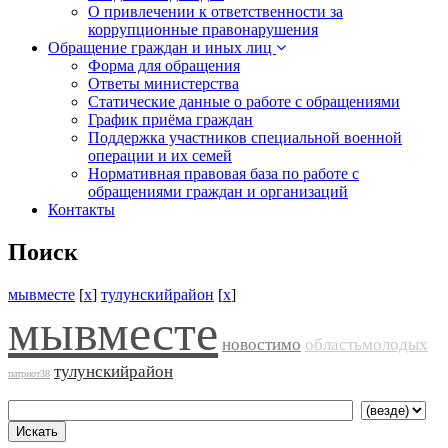
О привлечении к ответственности за
коррупционные правонарушения
Обращение граждан и иных лиц
Форма для обращения
Ответы министерства
Статические данные о работе с обращениями
График приёма граждан
Поддержка участников специальной военной
операции и их семей
Нормативная правовая база по работе с
обращениями граждан и организаций
Контакты
Поиск
мывместе
[
x
]
тулунскийрайон
[
x
]
мывместе
новостимо
областьмолодых
тулунскийрайон
патриот38