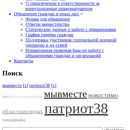
О привлечении к ответственности за
коррупционные правонарушения
Обращение граждан и иных лиц
Форма для обращения
Ответы министерства
Статические данные о работе с обращениями
График приёма граждан
Поддержка участников специальной военной
операции и их семей
Нормативная правовая база по работе с
обращениями граждан и организаций
Контакты
Поиск
мывместе
[
x
]
патриот38
[
x
]
мывместе
новостимо
молодежнаяполитика
конкурс
патриот38
областьмолодых
тулунскийрайон