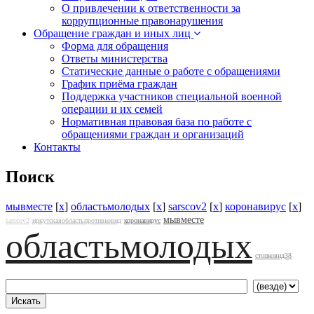
О привлечении к ответственности за
коррупционные правонарушения
Обращение граждан и иных лиц
Форма для обращения
Ответы министерства
Статические данные о работе с обращениями
График приёма граждан
Поддержка участников специальной военной
операции и их семей
Нормативная правовая база по работе с
обращениями граждан и организаций
Контакты
Поиск
мывместе
[
x
]
областьмолодых
[
x
]
sarscov2
[
x
]
коронавирус
[
x
]
мывместе
sarscov2
иркутскаяобластьпротивковид
коронавирус
областьмолодых
стопковид38