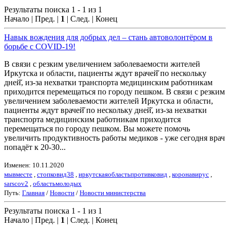
Результаты поиска 1 - 1 из 1
Начало | Пред. |
1
| След. | Конец
Навык вождения для добрых дел – стань автоволонтёром в
борьбе с COVID-19!
В связи с резким увеличением заболеваемости жителей
Иркутска и области, пациенты ждут врачей̆ по нескольку
дней̆, из-за нехватки транспорта медицинским работникам
приходится перемещаться по городу пешком. В связи с резким
увеличением заболеваемости жителей Иркутска и области,
пациенты ждут врачей̆ по нескольку дней̆, из-за нехватки
транспорта медицинским работникам приходится
перемещаться по городу пешком. Вы можете помочь
увеличить продуктивность работы медиков - уже сегодня врач
попадёт к 20-30...
Изменен: 10.11.2020
мывместе
,
стопковид38
,
иркутскаяобластьпротивковид
,
коронавирус
,
sarscov2
,
областьмолодых
Путь:
Главная
/
Новости
/
Новости министерства
Результаты поиска 1 - 1 из 1
Начало | Пред. |
1
| След. | Конец